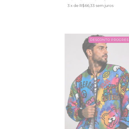
3
x de
R$66,33
sem juros
DESCONTO PROGRES