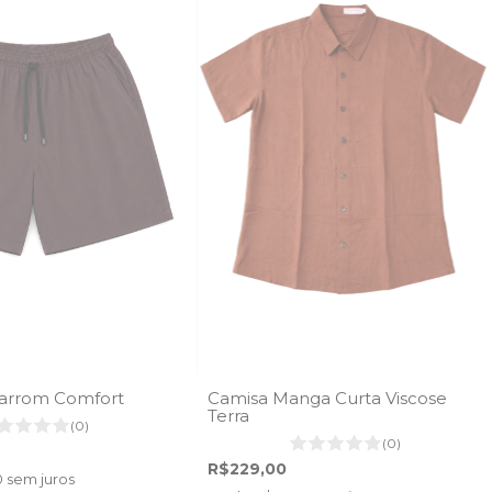
rrom Comfort
Camisa Manga Curta Viscose
Terra
(0)
(0)
R$229,00
0
sem juros