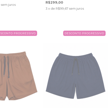
R$299,00
sem juros
3
x de
R$99,67
sem juros
ESCONTO PROGRESSIVO
DESCONTO PROGRESSIVO