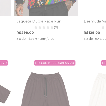
Jaqueta Dupla Face Fun
Bermuda Vis
(0)
R$299,00
R$129,00
3
x de
R$99,67
sem juros
3
x de
R$43,0
SIVO
DESCONTO PROGRESSIVO
D