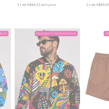
3
x de
R$66,33
sem juros
3
x de
R$99,67
SIVO
DESCONTO PROGRESSIVO
D