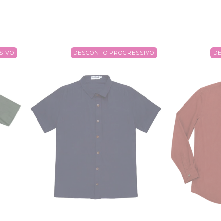
SIVO
DESCONTO PROGRESSIVO
D