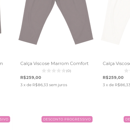
om
Calça Viscose Marrom Comfort
Calça Visco
(0)
R$259,00
R$259,00
3
x de
R$86,33
sem juros
3
x de
R$86,3
SIVO
DESCONTO PROGRESSIVO
D