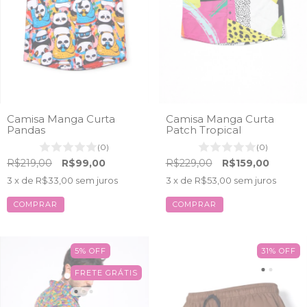
Camisa Manga Curta
Camisa Manga Curta
Pandas
Patch Tropical
(0)
(0)
R$219,00
R$99,00
R$229,00
R$159,00
3
x de
R$33,00
sem juros
3
x de
R$53,00
sem juros
COMPRAR
COMPRAR
5
%
OFF
31
%
OFF
FRETE GRÁTIS