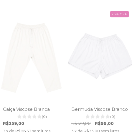
23
%
OFF
Calça Viscose Branca
Bermuda Viscose Branco
(0)
(0)
R$259,00
R$129,00
R$99,00
3
x de
R$86,33
sem juros
3
x de
R$33,00
sem juros