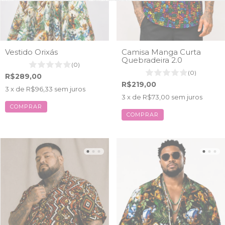
Vestido Orixás
Camisa Manga Curta
Quebradeira 2.0
(0)
(0)
R$289,00
R$219,00
3
x de
R$96,33
sem juros
3
x de
R$73,00
sem juros
COMPRAR
COMPRAR