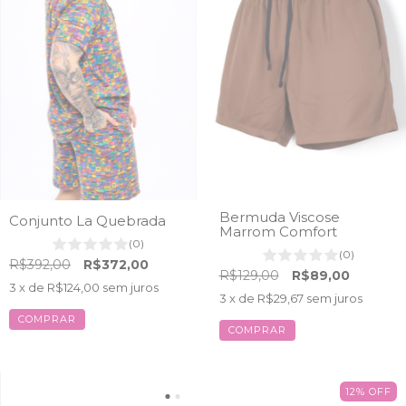
Bermuda Viscose
Conjunto La Quebrada
Marrom Comfort
(0)
(0)
R$392,00
R$372,00
R$129,00
R$89,00
3
x de
R$124,00
sem juros
3
x de
R$29,67
sem juros
COMPRAR
COMPRAR
12
%
OFF