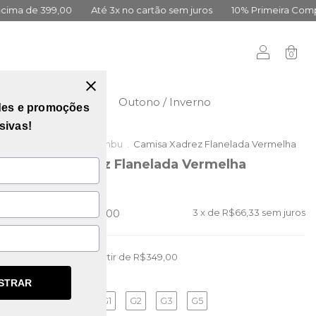
Até 3x no cartão sem juros
10% Primeira Compra Cadastre-se
0
didas
Vai Brasil
Outono / Inverno
des e promoções
sivas!
Início
.
Outlet da Lambu
.
Camisa Xadrez Flanelada Vermelha
Camisa Xadrez Flanelada Vermelha
(0)
R$289,00
R$199,00
3
x de
R$66,33
sem juros
Frete grátis
a partir de
R$349,00
STRAR
G
G1
G2
G3
G5
TAMANHO