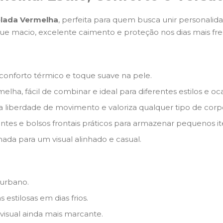
elada Vermelha
, perfeita para quem busca unir personalidad
que macio, excelente caimento e proteção nos dias mais fre
conforto térmico e toque suave na pele.
lha, fácil de combinar e ideal para diferentes estilos e oca
 liberdade de movimento e valoriza qualquer tipo de corp
tes e bolsos frontais práticos para armazenar pequenos it
da para um visual alinhado e casual.
 urbano.
stilosas em dias frios.
isual ainda mais marcante.