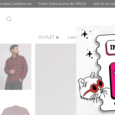
Frete Grátis acima de 399,00
Até 3x no cartão sem juros
10
OUTLET 🔥
Lançamentos
Categ