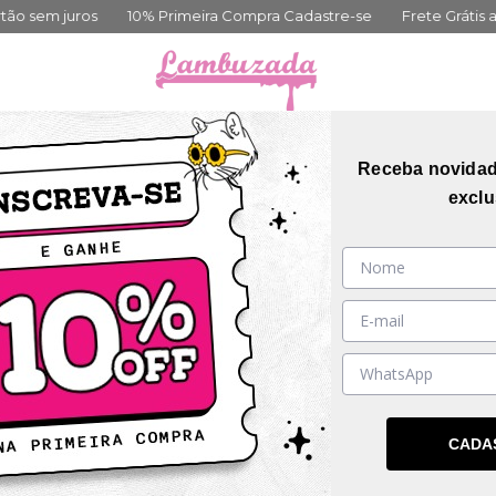
% Primeira Compra Cadastre-se
Frete Grátis acima de 399,00
orias
Coleções
Mais Vendidos
Guia de me
Receba novida
exclu
31
%
OFF
CADA