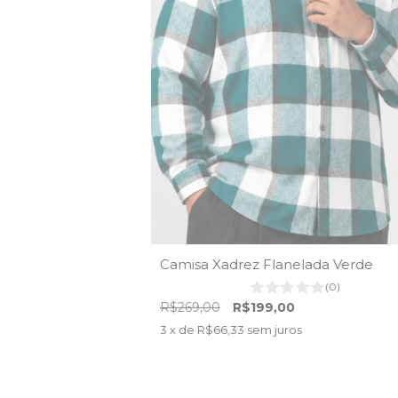
Camisa Xadrez Flanelada Verde
(0)
R$269,00
R$199,00
3
x de
R$66,33
sem juros