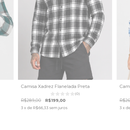
Camisa Xadrez Flanelada Preta
Cami
(0)
R$289,00
R$199,00
R$26
3
x de
R$66,33
sem juros
3
x d