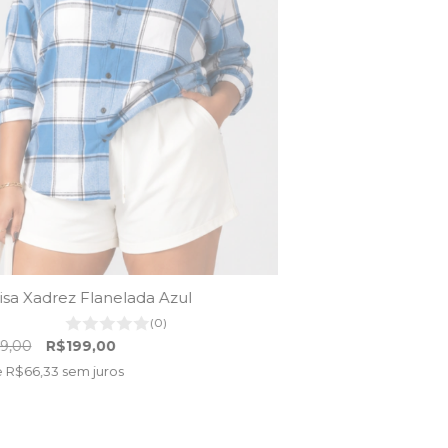
sa Xadrez Flanelada Azul
(0)
9,00
R$199,00
e
R$66,33
sem juros