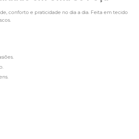
e, conforto e praticidade no dia a dia. Feita em tecido
scos.
siões.
o.
ens.