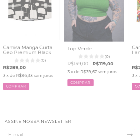
Camisa Manga Curta
Cam
Top Verde
Geo Premium Black
Lam
(0)
(0)
R$149,00
R$119,00
R$289,00
R$
3
x de
R$39,67
sem juros
3
x de
R$96,33
sem juros
3
x 
COMPRAR
COMPRAR
C
ASSINE NOSSA NEWSLETTER