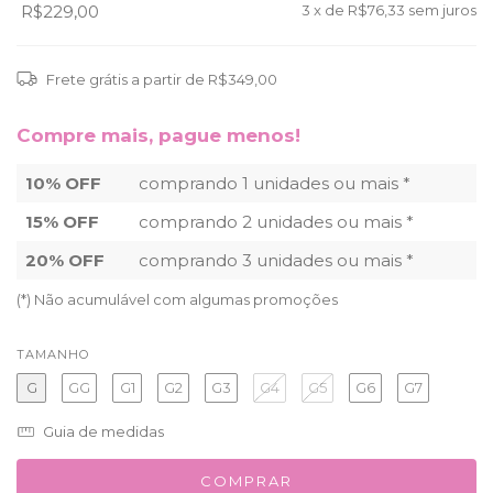
R$229,00
3
x de
R$76,33
sem juros
Frete grátis
a partir de
R$349,00
Compre mais, pague menos!
10% OFF
comprando 1 unidades ou mais *
15% OFF
comprando 2 unidades ou mais *
20% OFF
comprando 3 unidades ou mais *
(*) Não acumulável com algumas promoções
TAMANHO
G
GG
G1
G2
G3
G4
G5
G6
G7
Guia de medidas