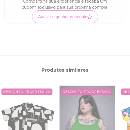
Compartilhe sua experiência e receba um
cupom exclusivo para sua próxima compra.
Avaliar e ganhar desconto
Produtos similares
DESCONTO PROGRESSIVO
DESCONTO PROGRESSIVO
DES