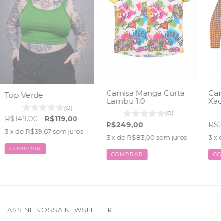
Camisa Manga Curta
Ca
Top Verde
Lambu 1.0
Xad
(0)
(0)
R$149,00
R$119,00
R$249,00
R$2
3
x de
R$39,67
sem juros
3
x de
R$83,00
sem juros
3
x 
COMPRAR
COMPRAR
C
ASSINE NOSSA NEWSLETTER