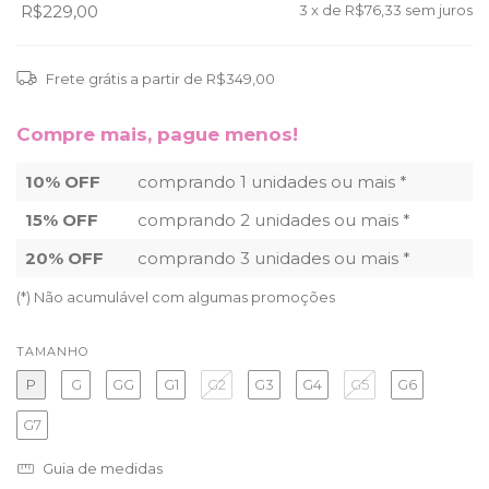
R$229,00
3
x de
R$76,33
sem juros
Frete grátis
a partir de
R$349,00
Compre mais, pague menos!
10% OFF
comprando 1 unidades ou mais *
15% OFF
comprando 2 unidades ou mais *
20% OFF
comprando 3 unidades ou mais *
(*) Não acumulável com algumas promoções
TAMANHO
P
G
GG
G1
G2
G3
G4
G5
G6
G7
Guia de medidas