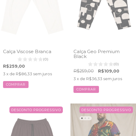
Calça Viscose Branca
Calça Geo Premium
Black
(0)
(0)
R$259,00
R$259,00
R$109,00
3
x de
R$86,33
sem juros
3
x de
R$36,33
sem juros
COMPRAR
COMPRAR
DESCONTO PROGRESSIVO
DESCONTO PROGRESSIVO