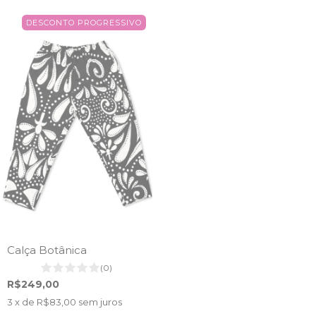
DESCONTO PROGRESSIVO
Calça Botânica
(0)
R$249,00
3
x de
R$83,00
sem juros