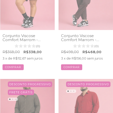
Conjunto Viscose
Conjunto Viscose
Comfort Marrom -
Comfort Marrom -
Camisa+Bermuda
Camisa+Calça
(0)
(0)
R$368,00
R$338,00
R$498,00
R$468,00
3
x de
R$112,67
sem juros
3
x de
R$156,00
sem juros
COMPRAR
COMPRAR
DESCONTO PROGRESSIVO
DESCONTO PROGRESSIVO
FRETE GRÁTIS