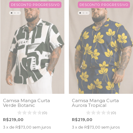
DESCONTO PROGRESSIVO
DESCONTO PROGRESSIVO
Camisa Manga Curta
Camisa Manga Curta
Verde Botanic
Aurora Tropical
(0)
(0)
R$219,00
R$219,00
3
x de
R$73,00
sem juros
3
x de
R$73,00
sem juros