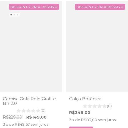
DESCONTO PROGRESSIVO
DESCONTO PROGRESSIVO
Camisa Gola Polo Grafite
Calça Botânica
BR 2.0
(0)
(0)
R$249,00
R$229,00
R$149,00
3
x de
R$83,00
sem juros
3
x de
R$49,67
sem juros