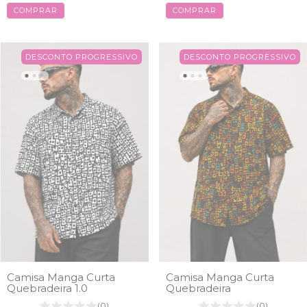
COMPRAR
COMPRAR
DESCONTO PROGRESSIVO
DESCONTO PROGRESSIVO
Camisa Manga Curta
Camisa Manga Curta
Quebradeira 1.0
Quebradeira
(0)
(0)