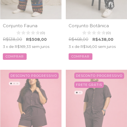
Conjunto Fauna
Conjunto Botânica
(0)
(0)
R$538,00
R$508,00
R$468,00
R$438,00
3
x de
R$169,33
sem juros
3
x de
R$146,00
sem juros
COMPRAR
COMPRAR
DESCONTO PROGRESSIVO
DESCONTO PROGRESSIVO
FRETE GRÁTIS