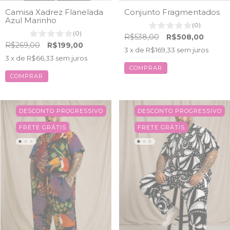
Camisa Xadrez Flanelada
Conjunto Fragmentados
Azul Marinho
(0)
(0)
R$538,00
R$508,00
R$269,00
R$199,00
3
x de
R$169,33
sem juros
3
x de
R$66,33
sem juros
COMPRAR
COMPRAR
DESCONTO PROGRESSIVO
DESCONTO PROGRESSIVO
FRETE GRÁTIS
FRETE GRÁTIS