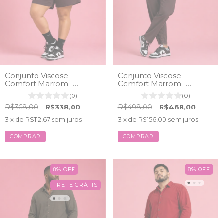
Conjunto Viscose
Conjunto Viscose
Comfort Marrom -
Comfort Marrom -
Camisa+Bermuda
Camisa+Calça
(0)
(0)
R$368,00
R$338,00
R$498,00
R$468,00
3
x de
R$112,67
sem juros
3
x de
R$156,00
sem juros
COMPRAR
COMPRAR
8
%
OFF
8
%
OFF
FRETE GRÁTIS