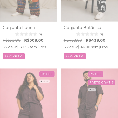
Conjunto Fauna
Conjunto Botânica
(0)
(0)
R$538,00
R$508,00
R$468,00
R$438,00
3
x de
R$169,33
sem juros
3
x de
R$146,00
sem juros
COMPRAR
COMPRAR
8
%
OFF
6
%
OFF
FRETE GRÁTIS