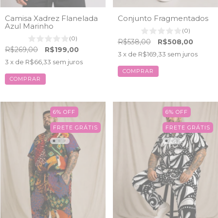
Camisa Xadrez Flanelada
Conjunto Fragmentados
Azul Marinho
(0)
(0)
R$538,00
R$508,00
R$269,00
R$199,00
3
x de
R$169,33
sem juros
3
x de
R$66,33
sem juros
COMPRAR
COMPRAR
6
%
OFF
6
%
OFF
FRETE GRÁTIS
FRETE GRÁTIS