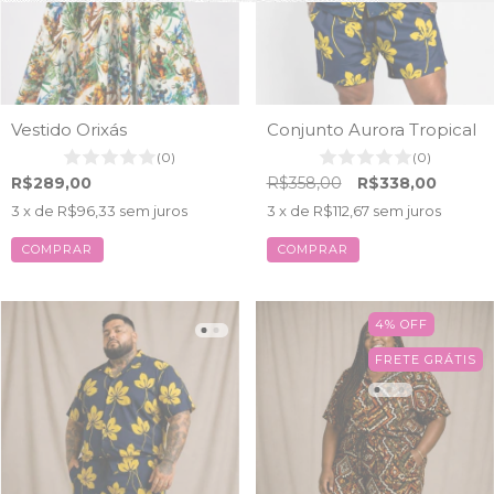
Vestido Orixás
Conjunto Aurora Tropical
(0)
(0)
R$289,00
R$358,00
R$338,00
3
x de
R$96,33
sem juros
3
x de
R$112,67
sem juros
COMPRAR
COMPRAR
4
%
OFF
FRETE GRÁTIS