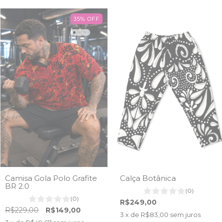
35
%
OFF
Camisa Gola Polo Grafite
Calça Botânica
BR 2.0
(0)
(0)
R$249,00
R$229,00
R$149,00
3
x de
R$83,00
sem juros