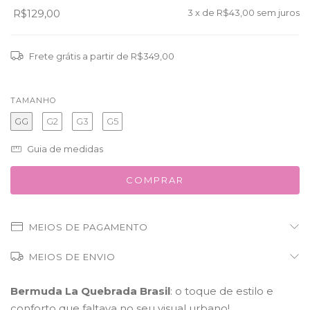
R$129,00
3
x de
R$43,00
sem juros
Frete grátis
a partir de
R$349,00
TAMANHO
GG
G2
G3
G5
Guia de medidas
MEIOS DE PAGAMENTO
MEIOS DE ENVIO
Bermuda La Quebrada Brasil
: o toque de estilo e
conforto que faltava no seu visual urbano!