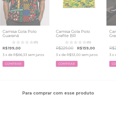
Camisa Gola Polo
Camisa Gola Polo
Cam
Guaraná
Grafite BR
Gra
(0)
(0)
R$199,00
R$229,00
R$159,00
R$2
3
x de
R$66,33
sem juros
3
x de
R$53,00
sem juros
3
x 
COMPRAR
COMPRAR
C
Para comprar com esse produto