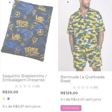
Saquinho Brasileirinho /
Bermuda La Quebrada
Embalagem Presente
Brasil
(0)
(0)
R$20,00
R$129,00
3
x de
R$43,00
sem juros
3
x de
R$6,67
sem juros
COMPRAR