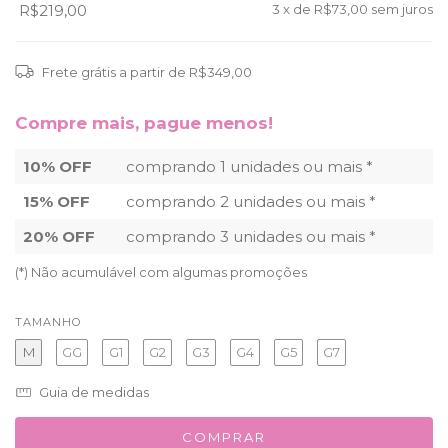
R$219,00
3
x de
R$73,00
sem juros
Frete grátis
a partir de
R$349,00
Compre mais, pague menos!
10% OFF
comprando 1 unidades ou mais *
15% OFF
comprando 2 unidades ou mais *
20% OFF
comprando 3 unidades ou mais *
(*) Não acumulável com algumas promoções
TAMANHO
M
GG
G1
G2
G3
G4
G5
G7
Guia de medidas