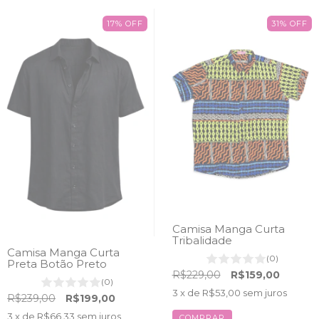
17
%
OFF
31
%
OFF
Camisa Manga Curta
Tribalidade
Camisa Manga Curta
(0)
Preta Botão Preto
R$229,00
R$159,00
(0)
3
x de
R$53,00
sem juros
R$239,00
R$199,00
3
x de
R$66,33
sem juros
COMPRAR