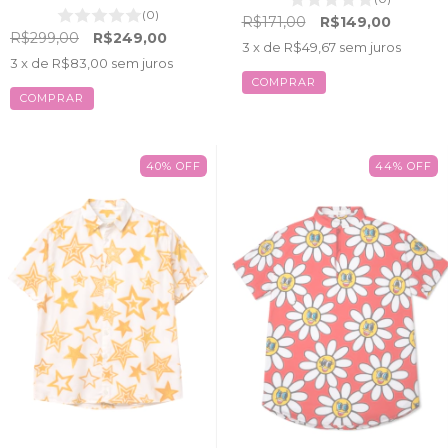
(0)
R$171,00
R$149,00
R$299,00
R$249,00
3
x de
R$49,67
sem juros
3
x de
R$83,00
sem juros
COMPRAR
COMPRAR
40
%
OFF
44
%
OFF