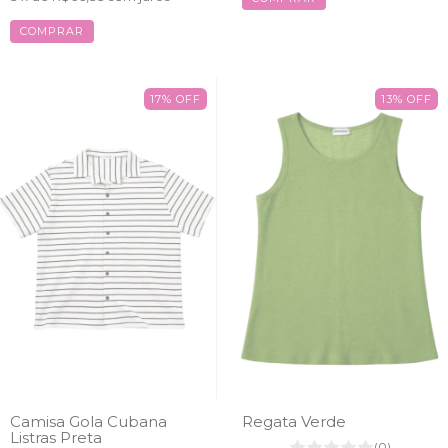
COMPRAR
17
%
OFF
13
%
OFF
Camisa Gola Cubana
Regata Verde
Listras Preta
(0)