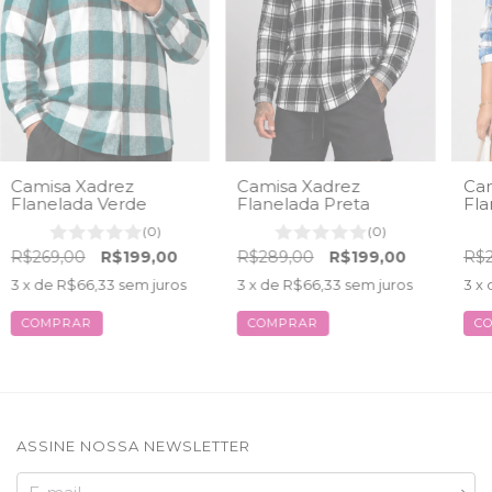
Camisa Xadrez
Camisa Xadrez
Cam
Flanelada Verde
Flanelada Preta
Fla
(0)
(0)
R$269,00
R$199,00
R$289,00
R$199,00
R$2
3
x de
R$66,33
sem juros
3
x de
R$66,33
sem juros
3
x 
COMPRAR
COMPRAR
C
ASSINE NOSSA NEWSLETTER