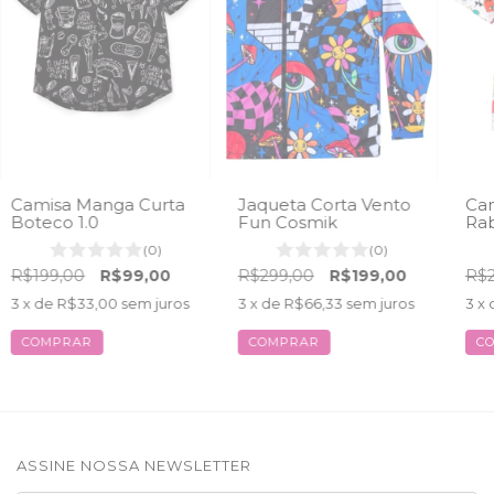
Camisa Manga Curta
Jaqueta Corta Vento
Cam
Boteco 1.0
Fun Cosmik
Rab
(0)
(0)
R$199,00
R$99,00
R$299,00
R$199,00
R$2
3
x de
R$33,00
sem juros
3
x de
R$66,33
sem juros
3
x 
COMPRAR
COMPRAR
C
ASSINE NOSSA NEWSLETTER