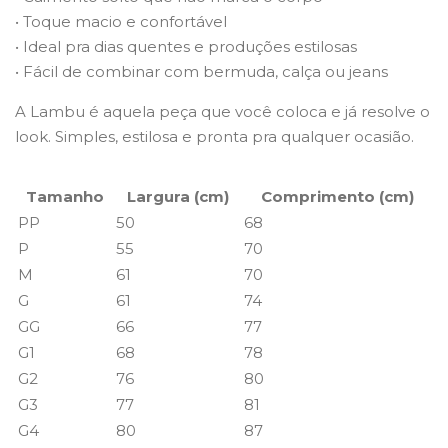
• Toque macio e confortável
• Ideal pra dias quentes e produções estilosas
• Fácil de combinar com bermuda, calça ou jeans
A Lambu é aquela peça que você coloca e já resolve o
look. Simples, estilosa e pronta pra qualquer ocasião.
Tamanho
Largura (cm)
Comprimento (cm)
PP
50
68
P
55
70
M
61
70
G
61
74
GG
66
77
G1
68
78
G2
76
80
G3
77
81
G4
80
87