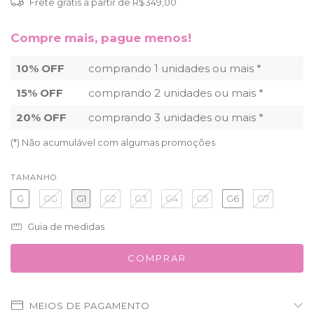
Frete grátis
a partir de
R$349,00
Compre mais, pague menos!
10% OFF
comprando 1 unidades ou mais *
15% OFF
comprando 2 unidades ou mais *
20% OFF
comprando 3 unidades ou mais *
(*) Não acumulável com algumas promoções
TAMANHO
G
GG
G1
G2
G3
G4
G5
G6
G7
Guia de medidas
MEIOS DE PAGAMENTO