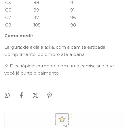
G5
88
91
G6
89
91
G7
97
96
G8
105
98
Como medir:
Largura: de axila a axila, com a camisa esticada.
Comprimento: do ombro até a barra.
💡 Dica rápida: compare com uma camisa sua que
você já curte o caimento.