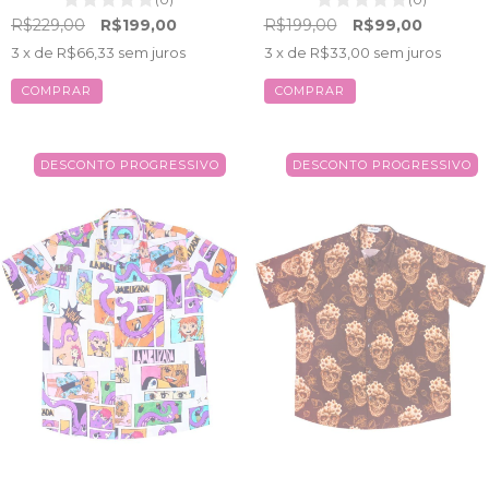
R$229,00
R$199,00
R$199,00
R$99,00
3
x de
R$66,33
sem juros
3
x de
R$33,00
sem juros
COMPRAR
COMPRAR
DESCONTO PROGRESSIVO
DESCONTO PROGRESSIVO