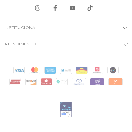
INSTITUCIONAL
ATENDIMENTO