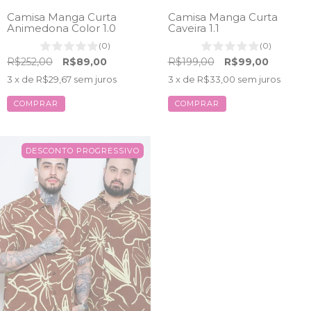
Camisa Manga Curta
Camisa Manga Curta
Animedona Color 1.0
Caveira 1.1
(0)
(0)
R$252,00
R$89,00
R$199,00
R$99,00
3
x de
R$29,67
sem juros
3
x de
R$33,00
sem juros
COMPRAR
COMPRAR
DESCONTO PROGRESSIVO