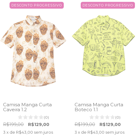
DESCONTO PROGRESSIVO
DESCONTO PROGRESSIVO
Camisa Manga Curta
Camisa Manga Curta
Caveira 1.2
Boteco 1.1
(0)
(0)
R$199,00
R$129,00
R$199,00
R$129,00
3
x de
R$43,00
sem juros
3
x de
R$43,00
sem juros