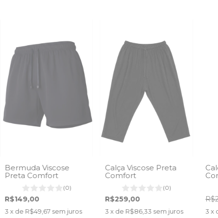
Bermuda Viscose
Calça Viscose Preta
Cal
Preta Comfort
Comfort
Com
(0)
(0)
R$149,00
R$259,00
R$2
3
x de
R$49,67
sem juros
3
x de
R$86,33
sem juros
3
x 