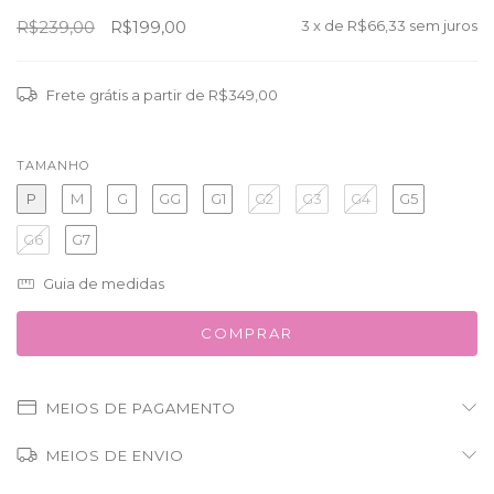
R$239,00
R$199,00
3
x de
R$66,33
sem juros
Frete grátis
a partir de
R$349,00
TAMANHO
P
M
G
GG
G1
G2
G3
G4
G5
G6
G7
Guia de medidas
MEIOS DE PAGAMENTO
MEIOS DE ENVIO