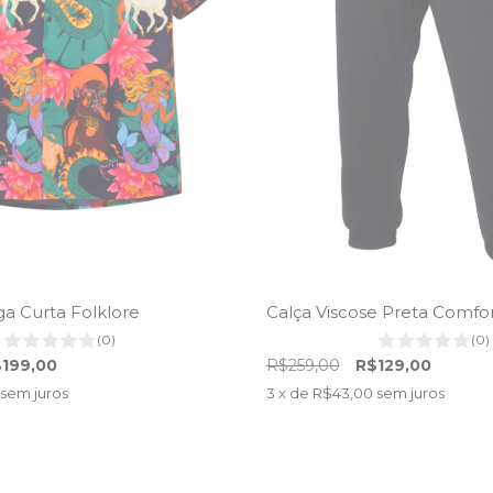
a Curta Folklore
Calça Viscose Preta Comfo
(0)
(0)
199,00
R$259,00
R$129,00
sem juros
3
x de
R$43,00
sem juros