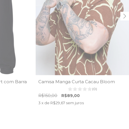
rt com Barra
Camisa Manga Curta Cacau Bloom
(0)
R$150,00
R$89,00
3
x de
R$29,67
sem juros