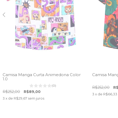
Camisa Manga Curta Animedona Color
Camisa Mang
1.0
(0)
R$252,00
R$
R$252,00
R$89,00
3
x de
R$66,33
3
x de
R$29,67
sem juros