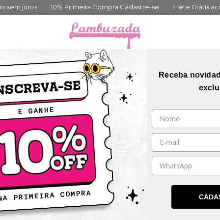
rimeira Compra Cadastre-se
Frete Grátis acima de 399,00
Até 
orias
Coleções
Mais Vendidos
Guia de me
Receba novida
exclu
55
%
OFF
CADA