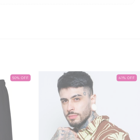
50
%
OFF
41
%
OFF