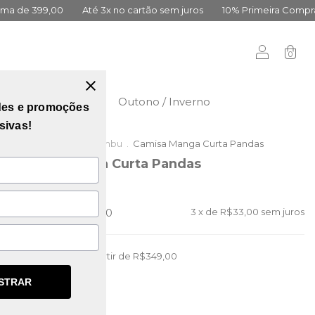
3x no cartão sem juros
10% Primeira Compra Cadastre-se
Fret
0
didas
Vai Brasil
Outono / Inverno
des e promoções
sivas!
Início
.
Outlet da Lambu
.
Camisa Manga Curta Pandas
Camisa Manga Curta Pandas
(0)
R$219,00
R$99,00
3
x de
R$33,00
sem juros
Frete grátis
a partir de
R$349,00
STRAR
P
TAMANHO