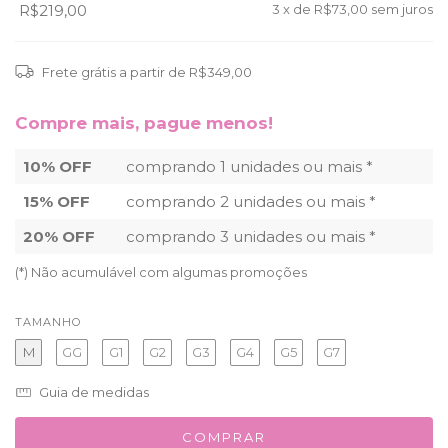
R$219,00
3
x de
R$73,00
sem juros
Frete grátis
a partir de
R$349,00
Compre mais, pague menos!
10% OFF
comprando 1 unidades ou mais *
15% OFF
comprando 2 unidades ou mais *
20% OFF
comprando 3 unidades ou mais *
(*) Não acumulável com algumas promoções
TAMANHO
M
GG
G1
G2
G3
G4
G5
G7
Guia de medidas