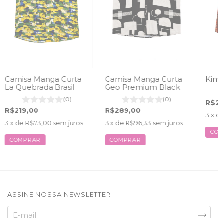
Camisa Manga Curta
Camisa Manga Curta
Kim
La Quebrada Brasil
Geo Premium Black
(0)
(0)
R$
R$219,00
R$289,00
3
x 
3
x de
R$73,00
sem juros
3
x de
R$96,33
sem juros
C
COMPRAR
COMPRAR
ASSINE NOSSA NEWSLETTER