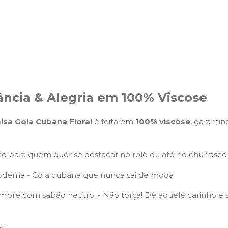
ância & Alegria em 100% Viscose
sa Gola Cubana Floral
é feita em
100% viscose
, garanti
feito para quem quer se destacar no rolê ou até no churrasc
 moderna - Gola cubana que nunca sai de moda
empre com sabão neutro. - Não torça! Dê aquele carinho e s