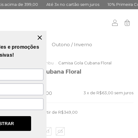
Até 3x no cartão sem juros
10% Primeira Compra Cadastre-se
0
didas
Vai Brasil
Outono / Inverno
des e promoções
sivas!
Início
.
Outlet da Lambu
.
Camisa Gola Cubana Floral
Camisa Gola Cubana Floral
(0)
R$259,00
R$189,00
3
x de
R$63,00
sem juros
Frete grátis
a partir de
R$349,00
STRAR
G1
G3
G5
TAMANHO