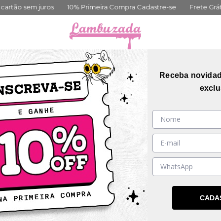
10% Primeira Compra Cadastre-se
Frete Grátis acima de 399,00
orias
Coleções
Mais Vendidos
Guia de me
Receba novida
exclu
27
%
OFF
CADA