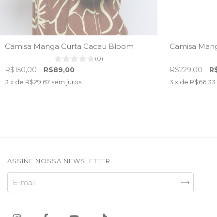
Camisa Manga Curta Cacau Bloom
Camisa Manga
(0)
R$150,00
R$89,00
R$229,00
R
3
x de
R$29,67
sem juros
3
x de
R$66,33
ASSINE NOSSA NEWSLETTER