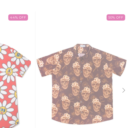
44
%
OFF
50
%
OFF