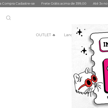
-se
Frete Grátis acima de 399,00
Até 3x no cartão sem juros
OUTLET 🔥
Lançamentos
Categ