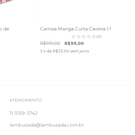
o de
Camisa Manga Curta Caveira 1.1
(0)
R$199,00
R$99,00
3
x de
R$33,00
sem juros
ATENDIMENTO
11 3159-3742
lambuzada@lambuzada.com.br