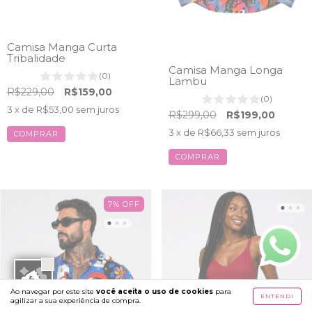
Camisa Manga Curta
Tribalidade
Camisa Manga Longa
(0)
Lambu
R$229,00
R$159,00
(0)
3
x de
R$53,00
sem juros
R$299,00
R$199,00
3
x de
R$66,33
sem juros
COMPRAR
COMPRAR
7
%
OFF
Ao navegar por este site
você aceita o uso de cookies
para
ENTENDI
agilizar a sua experiência de compra.