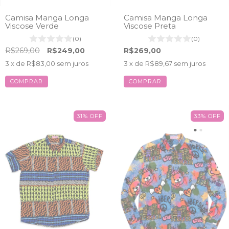
Camisa Manga Longa
Camisa Manga Longa
Viscose Verde
Viscose Preta
(0)
(0)
R$269,00
R$249,00
R$269,00
3
x de
R$83,00
sem juros
3
x de
R$89,67
sem juros
COMPRAR
COMPRAR
31
%
OFF
33
%
OFF