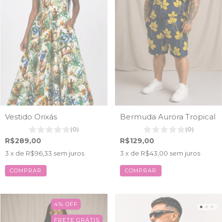
Vestido Orixás
Bermuda Aurora Tropical
(0)
(0)
R$289,00
R$129,00
3
x de
R$96,33
sem juros
3
x de
R$43,00
sem juros
COMPRAR
COMPRAR
4
%
OFF
FRETE GRÁTIS