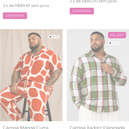
3
x de
R$83,00
sem juros
3
x de
R$89,67
sem juros
COMPRAR
COMPRAR
31
%
OFF
Camisa Manga Curta
Camisa Xadrez Flanelada