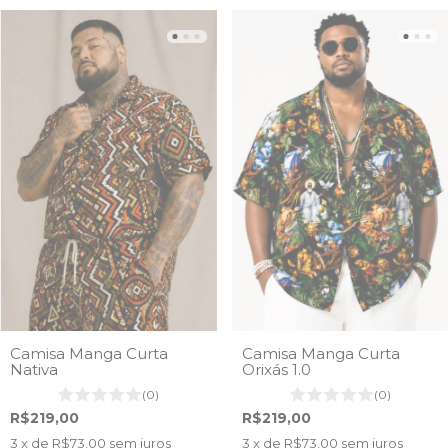
Camisa Manga Curta
Camisa Manga Curta
Nativa
Orixás 1.0
(0)
(0)
R$219,00
R$219,00
3
x de
R$73,00
sem juros
3
x de
R$73,00
sem juros