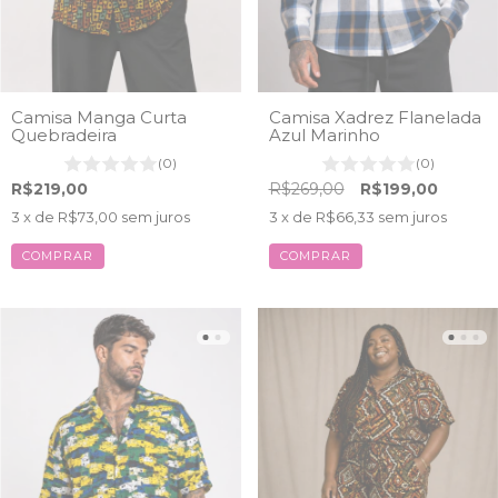
Camisa Manga Curta
Camisa Xadrez Flanelada
Quebradeira
Azul Marinho
(0)
(0)
R$219,00
R$269,00
R$199,00
3
x de
R$73,00
sem juros
3
x de
R$66,33
sem juros
COMPRAR
COMPRAR