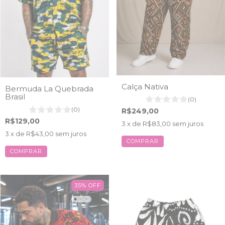
Calça Nativa
Bermuda La Quebrada
Brasil
(0)
(0)
R$249,00
R$129,00
3
x de
R$83,00
sem juros
3
x de
R$43,00
sem juros
COMPRAR
COMPRAR
35
%
OFF