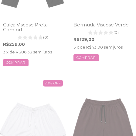
Calça Viscose Preta
Bermuda Viscose Verde
Comfort
(0)
(0)
R$129,00
R$259,00
3
x de
R$43,00
sem juros
3
x de
R$86,33
sem juros
COMPRAR
COMPRAR
23
%
OFF