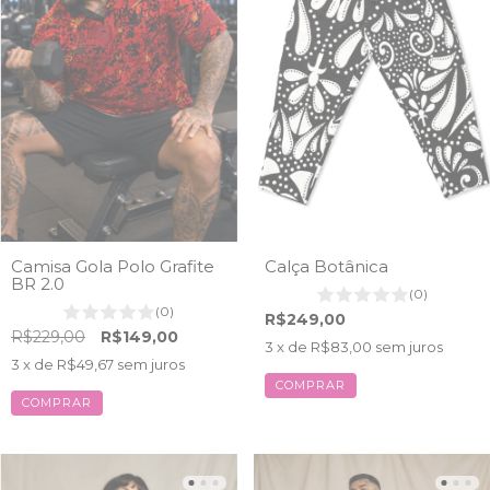
Camisa Gola Polo Grafite
Calça Botânica
BR 2.0
(0)
(0)
R$249,00
R$229,00
R$149,00
3
x de
R$83,00
sem juros
3
x de
R$49,67
sem juros
COMPRAR
COMPRAR