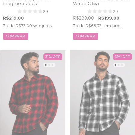
Fragmentados
Verde Oliva
(0)
(0)
R$219,00
R$289,00
R$199,00
3
x de
R$73,00
sem juros
3
x de
R$66,33
sem juros
COMPRAR
COMPRAR
31
%
OFF
31
%
OFF