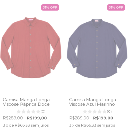
31
%
OFF
31
%
OFF
Camisa Manga Longa
Camisa Manga Longa
Viscose Páprica Doce
Viscose Azul Marinho
(0)
(0)
R$289,00
R$199,00
R$289,00
R$199,00
3
x de
R$66,33
sem juros
3
x de
R$66,33
sem juros