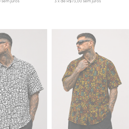
0
sem juros
3
x de
R$73,00
sem juros