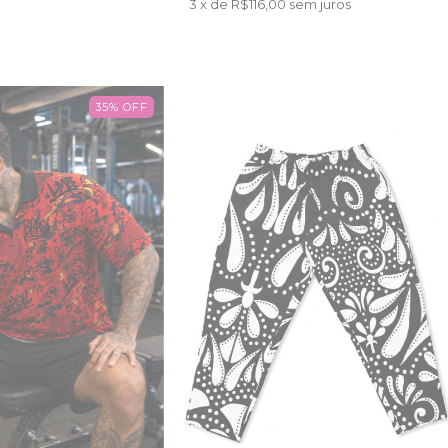
3
x de
R$116,00
sem juros
35
%
OFF