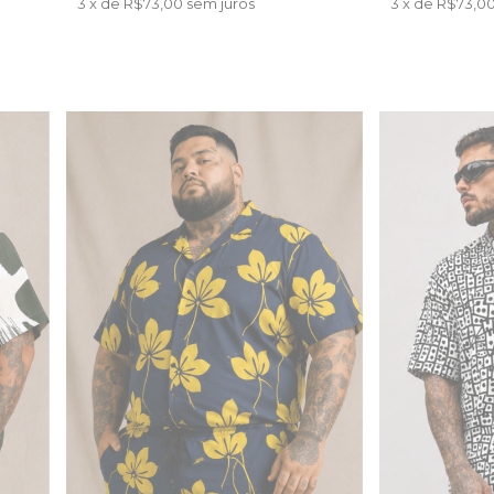
3
x de
R$73,00
sem juros
3
x de
R$73,0