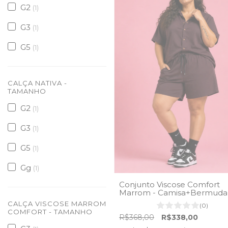
G2
(1)
G3
(1)
G5
(1)
CALÇA NATIVA -
TAMANHO
G2
(1)
G3
(1)
G5
(1)
Gg
(1)
Conjunto Viscose Comfort
Marrom - Camisa+Bermuda
CALÇA VISCOSE MARROM
(0)
COMFORT - TAMANHO
R$368,00
R$338,00