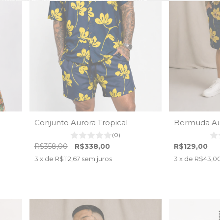
Conjunto Aurora Tropical
Bermuda Aur
(0)
R$358,00
R$338,00
R$129,00
3
x de
R$112,67
sem juros
3
x de
R$43,0