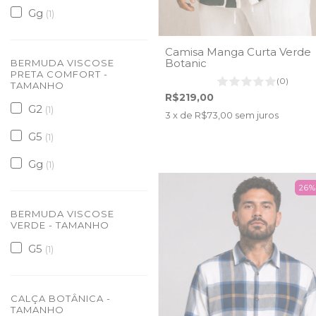
Gg
(1)
Camisa Manga Curta Verde
Botanic
BERMUDA VISCOSE
PRETA COMFORT -
(0)
TAMANHO
R$219,00
G2
(1)
3
x de
R$73,00
sem juros
G5
(1)
Gg
(1)
26
BERMUDA VISCOSE
VERDE - TAMANHO
G5
(1)
CALÇA BOTÂNICA -
TAMANHO