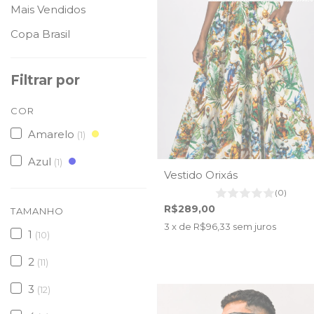
Mais Vendidos
Copa Brasil
Filtrar por
COR
Amarelo
(1)
Azul
(1)
Vestido Orixás
(0)
R$289,00
TAMANHO
3
x de
R$96,33
sem juros
1
(10)
2
(11)
3
(12)