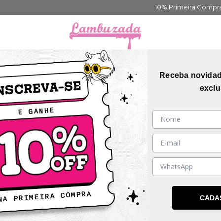
10% Primeira Compra Cadastre-se
Frete Grátis acima de 399
orias
Coleções
Mais Vendidos
Guia de me
Receba novida
exclu
6
%
OFF
CADA