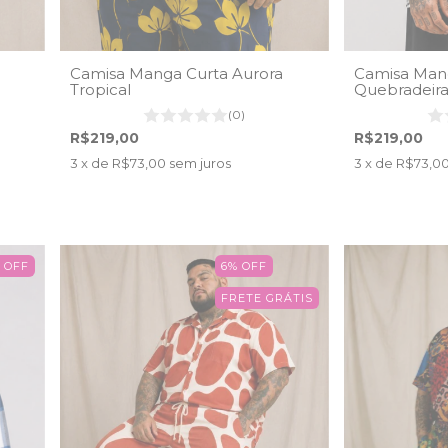
Camisa Manga Curta Aurora
Camisa Man
Tropical
Quebradeira 
(0)
R$219,00
R$219,00
3
x de
R$73,00
sem juros
3
x de
R$73,0
%
OFF
6
%
OFF
FRETE GRÁTIS