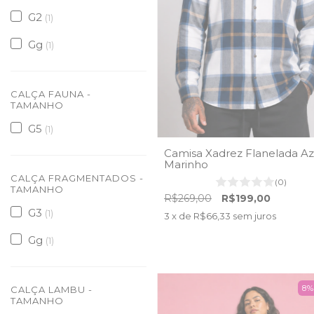
G2
(1)
Gg
(1)
CALÇA FAUNA -
TAMANHO
G5
(1)
Camisa Xadrez Flanelada Az
Marinho
CALÇA FRAGMENTADOS -
(0)
TAMANHO
R$269,00
R$199,00
G3
(1)
3
x de
R$66,33
sem juros
Gg
(1)
8
CALÇA LAMBU -
TAMANHO