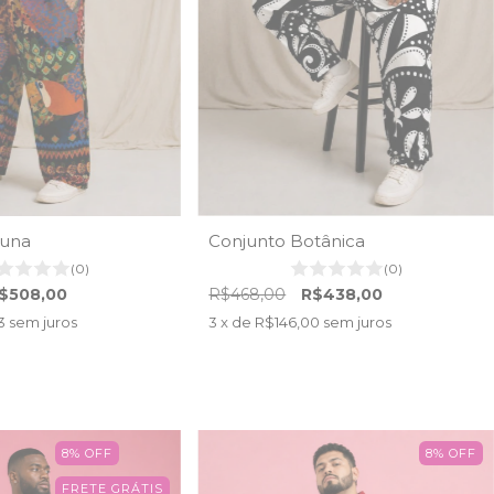
auna
Conjunto Botânica
(0)
(0)
$508,00
R$468,00
R$438,00
3
sem juros
3
x de
R$146,00
sem juros
8
%
OFF
8
%
OFF
FRETE GRÁTIS