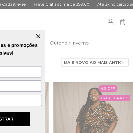
,00
Até 3x no cartão sem juros
10% Primeira Compra Cadastre
0
didas
Vai Brasil
Outono / Inverno
des e promoções
sivas!
4
%
OFF
FRETE GRÁTIS
STRAR