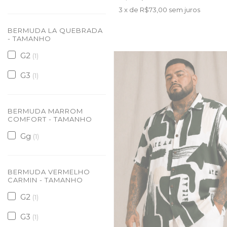
3
x de
R$73,00
sem juros
BERMUDA LA QUEBRADA
- TAMANHO
G2
(1)
G3
(1)
BERMUDA MARROM
COMFORT - TAMANHO
Gg
(1)
BERMUDA VERMELHO
CARMIN - TAMANHO
G2
(1)
G3
(1)