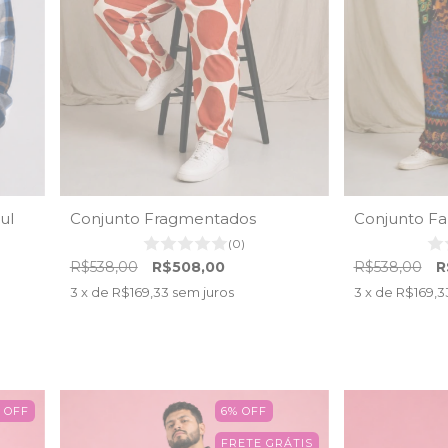
ul
Conjunto Fragmentados
Conjunto F
(0)
R$538,00
R$508,00
R$538,00
R
3
x de
R$169,33
sem juros
3
x de
R$169,3
%
OFF
6
%
OFF
FRETE GRÁTIS