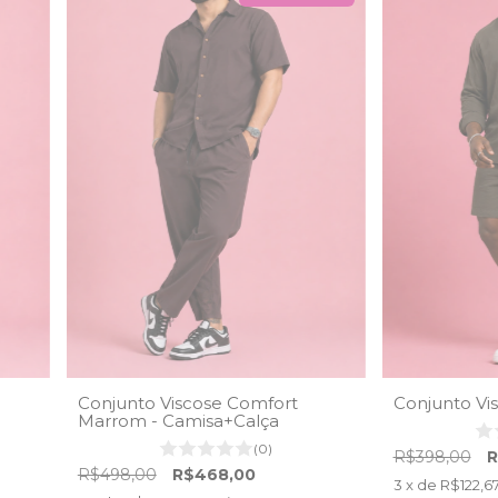
Conjunto Viscose Comfort
Conjunto Vi
Marrom - Camisa+Calça
(0)
R$398,00
R
R$498,00
R$468,00
3
x de
R$122,6