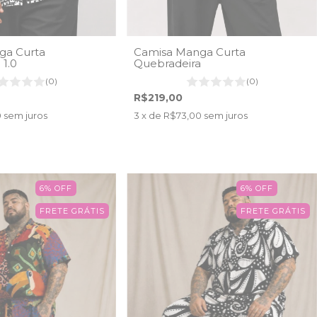
ga Curta
Camisa Manga Curta
1.0
Quebradeira
(0)
(0)
R$219,00
0
sem juros
3
x de
R$73,00
sem juros
6
%
OFF
6
%
OFF
FRETE GRÁTIS
FRETE GRÁTIS