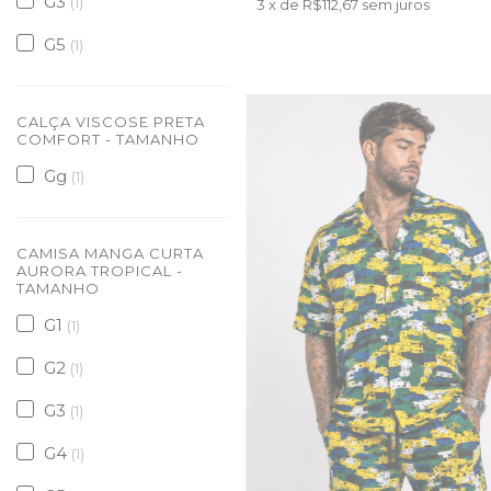
G3
(1)
3
x de
R$112,67
sem juros
G5
(1)
CALÇA VISCOSE PRETA
COMFORT - TAMANHO
Gg
(1)
CAMISA MANGA CURTA
AURORA TROPICAL -
TAMANHO
G1
(1)
G2
(1)
G3
(1)
G4
(1)