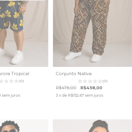
ora Tropical
Conjunto Nativa
(0)
(0)
R$478,00
R$458,00
0
sem juros
3
x de
R$152,67
sem juros