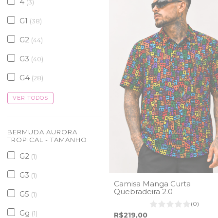
4
(3)
G1
(38)
G2
(44)
G3
(40)
G4
(28)
VER TODOS
BERMUDA AURORA
TROPICAL - TAMANHO
G2
(1)
G3
(1)
Camisa Manga Curta
Quebradeira 2.0
G5
(1)
(0)
Gg
(1)
R$219,00