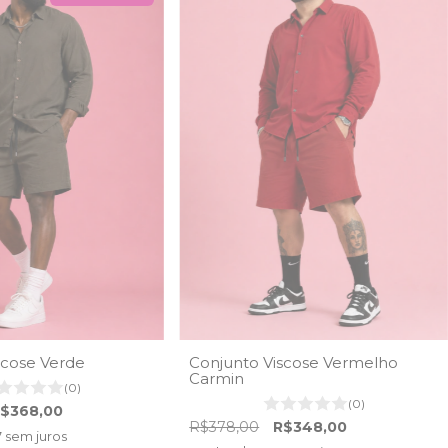
scose Verde
Conjunto Viscose Vermelho
Carmin
(0)
(0)
$368,00
R$378,00
R$348,00
7
sem juros