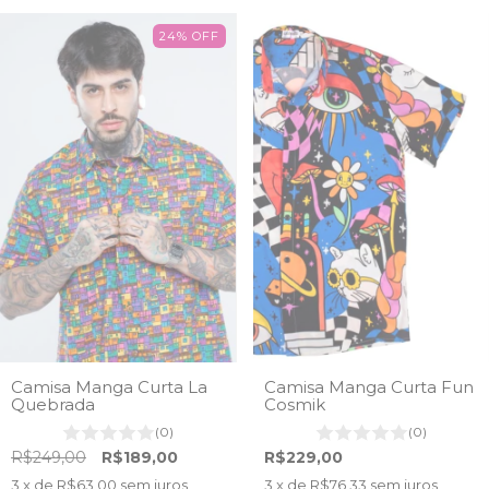
24
%
OFF
Camisa Manga Curta La
Camisa Manga Curta Fun
Quebrada
Cosmik
(0)
(0)
R$249,00
R$189,00
R$229,00
3
x de
R$63,00
sem juros
3
x de
R$76,33
sem juros