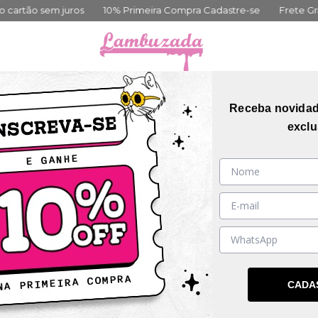
 sem juros
10% Primeira Compra Cadastre-se
Frete Grátis aci
orias
Coleções
Mais Vendidos
Guia de me
Receba novida
exclu
iste.
Talvez você se interesse pelos seguintes produtos.
CADA
DESCONTO PROGRESSIVO
DESCONTO