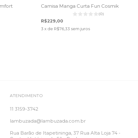
mfort
Camisa Manga Curta Fun Cosmik
(0)
R$229,00
3
x de
R$76,33
sem juros
ATENDIMENTO
11 3159-3742
lambuzada@lambuzada.com.br
Rua Barão de Itapetininga, 37 Rua Alta Loja 74 -