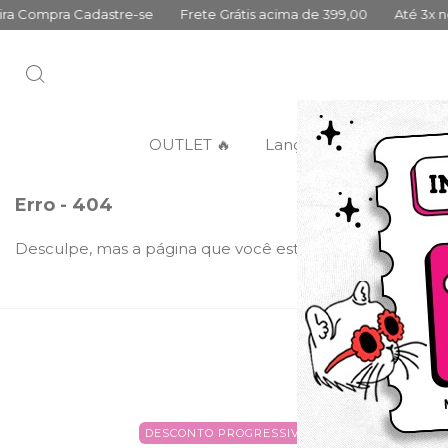
ra Cadastre-se
Frete Grátis acima de 399,00
Até 3x no cartão
OUTLET 🔥
Lançamentos
Categ
Erro - 404
Desculpe, mas a página que você está procurando não ex
DESCONTO PROGRESSIVO