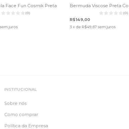
la Face Fun Cosmik Preta
Bermuda Viscose Preta Co
(0)
(0)
R$149,00
sem juros
3
x de
R$49,67
sem juros
INSTITUCIONAL
Sobre nós
Como comprar
Política da Empresa