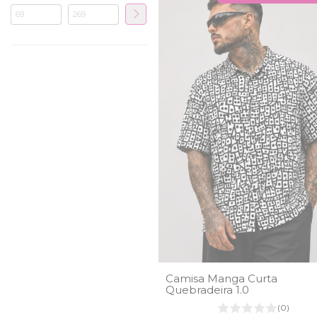
Camisa Manga Curta
Quebradeira 1.0
(0)