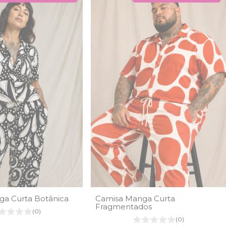
a Curta Botânica
Camisa Manga Curta
Fragmentados
(0)
(0)