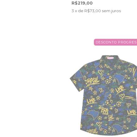
R$219,00
3
x de
R$73,00
sem juros
DESCONTO PROGRES