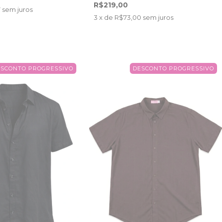
R$219,00
7
sem juros
3
x de
R$73,00
sem juros
ESCONTO PROGRESSIVO
DESCONTO PROGRESSIVO