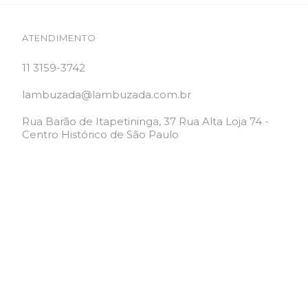
ATENDIMENTO
11 3159-3742
lambuzada@lambuzada.com.br
Rua Barão de Itapetininga, 37 Rua Alta Loja 74 -
Centro Histórico de São Paulo