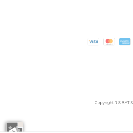
Copyright R S BATI