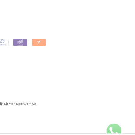
reitos reservados.