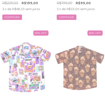
R$229,00
R$199,00
R$199,00
R$99,00
3
x de
R$66,33
sem juros
3
x de
R$33,00
sem juros
COMPRAR
COMPRAR
65
%
OFF
50
%
OFF