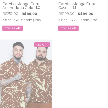
Camisa Manga Curta
Camisa Manga Curta
Animedona Color 1.0
Caveira 1.1
R$252,00
R$89,00
R$199,00
R$99,00
3
x de
R$29,67
sem juros
3
x de
R$33,00
sem juros
COMPRAR
COMPRAR
41
%
OFF