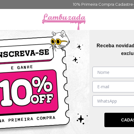
10% Primeira Compra Cadastre-se
Fret
orias
Coleções
Mais Vendidos
Guia de me
Receba novida
exclu
ESGOTADO
CADA