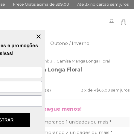
e Grátis acima de 399,00
Até 3x no cartão sem juros
10% Prim
0
didas
Vai Brasil
Outono / Inverno
des e promoções
sivas!
Início
.
Outlet da Lambu
.
Camisa Manga Longa Floral
Camisa Manga Longa Floral
(0)
R$289,00
R$189,00
3
x de
R$63,00
sem juros
Compre mais, pague menos!
STRAR
10% OFF
comprando 1 unidades ou mais *
15% OFF
comprando 2 unidades ou mais *