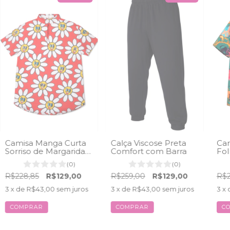
Camisa Manga Curta
Calça Viscose Preta
Cam
Sorriso de Margarida
Comfort com Barra
Fol
1.0
(0)
(0)
R$228,85
R$129,00
R$259,00
R$129,00
R$2
3
x de
R$43,00
sem juros
3
x de
R$43,00
sem juros
3
x 
COMPRAR
COMPRAR
C