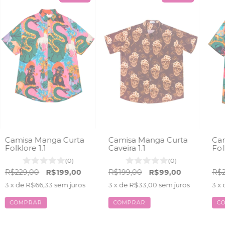
Camisa Manga Curta
Camisa Manga Curta
Cam
Folklore 1.1
Caveira 1.1
Fol
(0)
(0)
R$229,00
R$199,00
R$199,00
R$99,00
R$2
3
x de
R$66,33
sem juros
3
x de
R$33,00
sem juros
3
x 
COMPRAR
COMPRAR
C