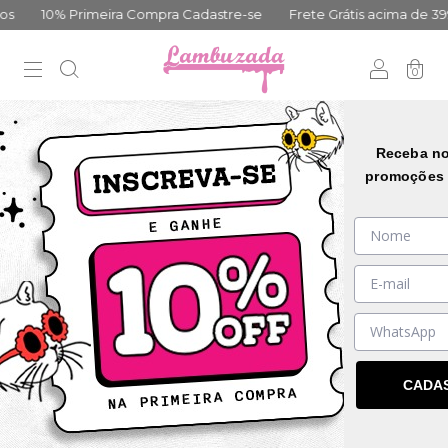
10% Primeira Compra Cadastre-se
Frete Grátis acima de 399,0
0
35
%
OFF
Receba no
promoções 
CADA