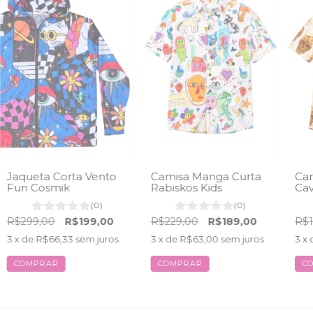
Jaqueta Corta Vento
Camisa Manga Curta
Cam
Fun Cosmik
Rabiskos Kids
Cav
(0)
(0)
R$299,00
R$199,00
R$229,00
R$189,00
R$1
3
x de
R$66,33
sem juros
3
x de
R$63,00
sem juros
3
x 
COMPRAR
COMPRAR
C