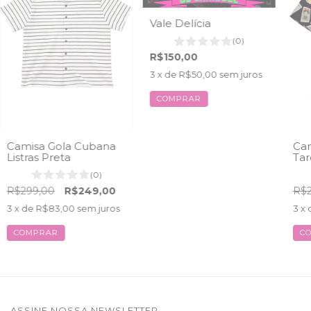
Vale Delícia
(0)
R$150,00
3
x de
R$50,00
sem juros
Camisa Gola Cubana
Cam
Listras Preta
Tar
(0)
R$299,00
R$249,00
R$2
3
x de
R$83,00
sem juros
3
x 
COMPRAR
C
ASSINE NOSSA NEWSLETTER