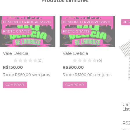
Produtos similares
DESCONTO PROGRESSIVO
DESCONTO PROGRESSIVO
DES
FRETE GRÁTIS
FRETE GRÁTIS
Vale Delícia
Vale Delícia
(0)
(0)
R$150,00
R$300,00
3
x de
R$50,00
sem juros
3
x de
R$100,00
sem juros
Cam
Lis
R$2