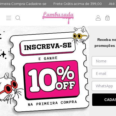
a Compra Cadastre-se
Frete Grátis acima de 399,00
Até 3x no
0
Início
.
Coleções
.
breadcrumbs.caveiras
Receba no
Coleções
FILTRAR
promoções 
Limpar filtros
P
DESCONTO PROGRESSIVO
DESCONTO PROGRESSIVO
CADA