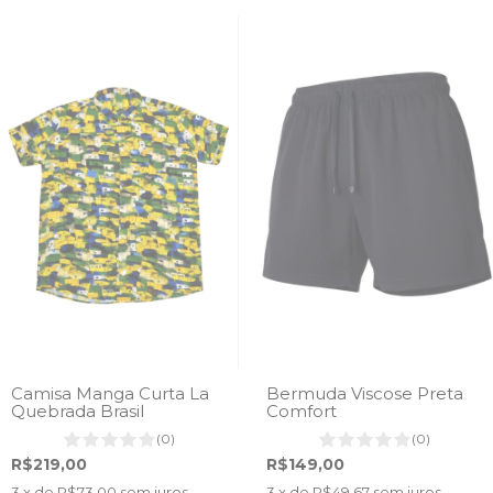
Camisa Manga Curta La
Bermuda Viscose Preta
Quebrada Brasil
Comfort
(0)
(0)
R$219,00
R$149,00
3
x de
R$73,00
sem juros
3
x de
R$49,67
sem juros