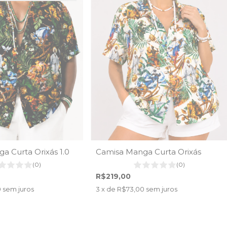
a Curta Orixás 1.0
Camisa Manga Curta Orixás
(0)
(0)
R$219,00
0
sem juros
3
x de
R$73,00
sem juros