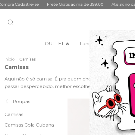
 de 399,00
Até 3x no cartão sem juros
10% Primeira Compra Ca
OUTLET 🔥
Lançamentos
Categ
Início
.
Camisas
Camisas
Aqui não é só camisa. É pra quem chega e muda o ambie
passar despercebido, melhor escolher outra coisa.
Roupas
Camisas
Camisas Gola Cubana