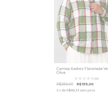
Camisa Xadrez Flanelada V
Oliva
(0)
R$289,00
R$199,00
3
x de
R$66,33
sem juros