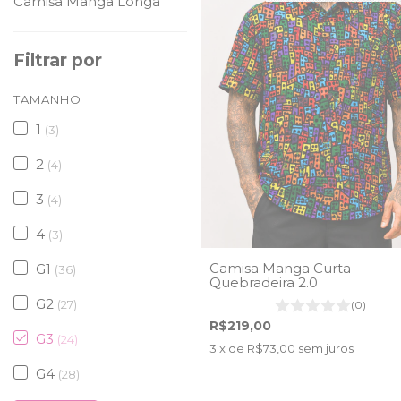
Camisa Manga Longa
Filtrar por
TAMANHO
1
(3)
2
(4)
3
(4)
4
(3)
Camisa Manga Curta
G1
(36)
Quebradeira 2.0
G2
(27)
(0)
R$219,00
G3
(24)
3
x de
R$73,00
sem juros
G4
(28)