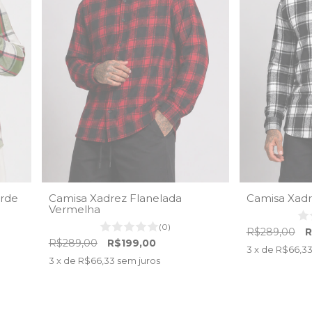
erde
Camisa Xadrez Flanelada
Camisa Xadr
Vermelha
(0)
R$289,00
R
R$289,00
R$199,00
3
x de
R$66,3
3
x de
R$66,33
sem juros