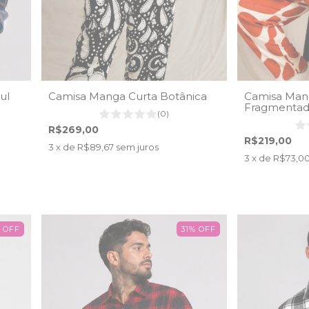
ul
Camisa Manga Curta Botânica
Camisa Man
Fragmentad
(0)
R$269,00
R$219,00
3
x de
R$89,67
sem juros
3
x de
R$73,0
%
OFF
31
%
OFF