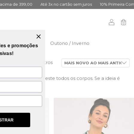
juros
10% Primeira Compra Cadastre-se
Frete Grátis acima de
0
didas
Vai Brasil
Outono / Inverno
des e promoções
sivas!
Limpar filtros
G3
e caimento que veste todos os corpos. Se a ideia é
STRAR