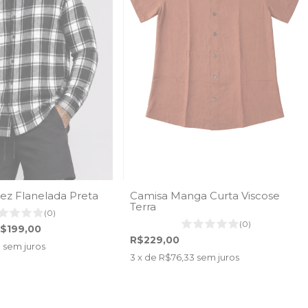
ez Flanelada Preta
Camisa Manga Curta Viscose
Terra
(0)
(0)
$199,00
R$229,00
3
sem juros
3
x de
R$76,33
sem juros