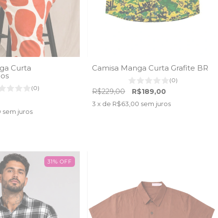
ga Curta
Camisa Manga Curta Grafite BR
os
(0)
(0)
R$229,00
R$189,00
3
x de
R$63,00
sem juros
0
sem juros
31
%
OFF