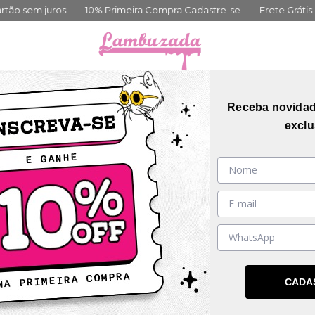
dastre-se
Frete Grátis acima de 399,00
Até 3x no cartão sem 
orias
Coleções
Mais Vendidos
Guia de me
Receba novida
exclu
nte. Modelagem oversized, estampas que chamam atenção 
CADA