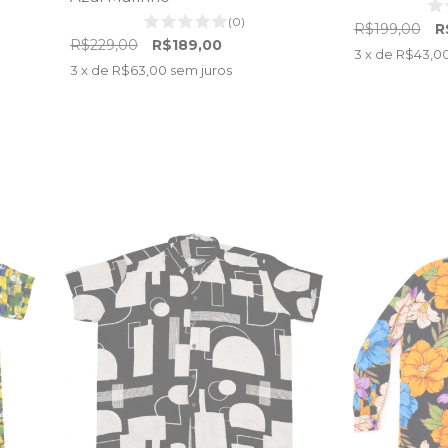
(0)
R$199,00
R
R$229,00
R$189,00
3
x de
R$43,0
3
x de
R$63,00
sem juros