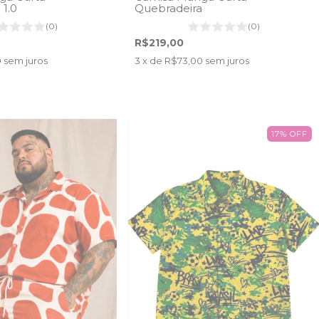
1.0
Quebradeira
(0)
(0)
R$219,00
0
sem juros
3
x de
R$73,00
sem juros
17
%
OFF