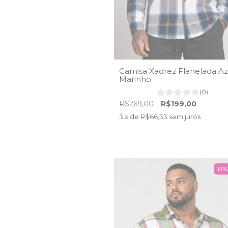
Camisa Xadrez Flanelada Az
Marinho
(0)
R$269,00
R$199,00
3
x de
R$66,33
sem juros
31