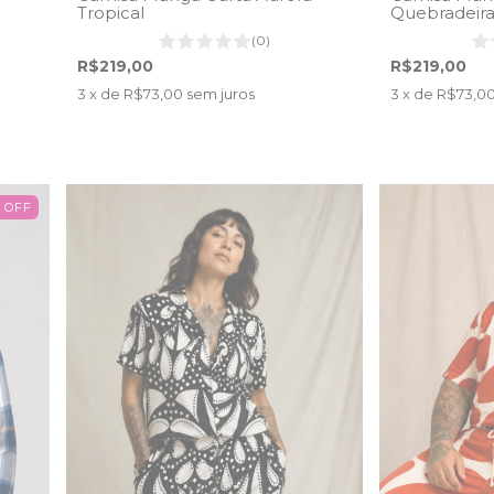
Tropical
Quebradeira 
(0)
R$219,00
R$219,00
3
x de
R$73,00
sem juros
3
x de
R$73,0
%
OFF