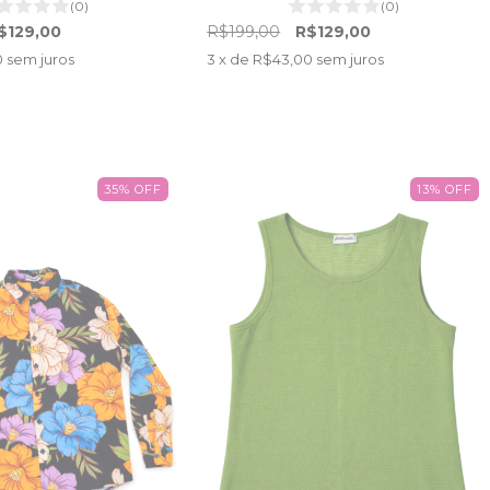
(0)
(0)
$129,00
R$199,00
R$129,00
0
sem juros
3
x de
R$43,00
sem juros
35
%
OFF
13
%
OFF