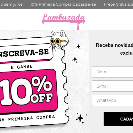
sem juros
10% Primeira Compra Cadastre-se
Frete Grátis acim
orias
Coleções
Mais Vendidos
Guia de me
Receba novida
exclu
 resultados para sua pesquisa. Por favor, tente com outros 
INSTITUCIONAL
CADA
Sobre nós