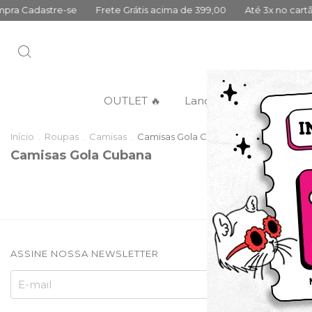
a Cadastre-se
Frete Grátis acima de 399,00
Até 3x no cartão 
OUTLET 🔥
Lançamentos
Categ
Início
.
Roupas
.
Camisas
.
Camisas Gola Cubana
Camisas Gola Cubana
Não temos
ASSINE NOSSA NEWSLETTER