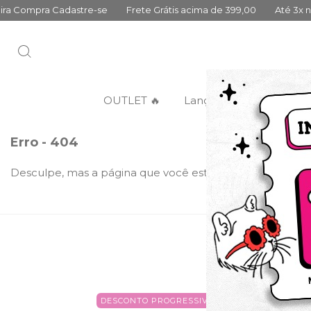
pra Cadastre-se
Frete Grátis acima de 399,00
Até 3x no cartão
OUTLET 🔥
Lançamentos
Categ
Erro - 404
Desculpe, mas a página que você está procurando não ex
DESCONTO PROGRESSIVO