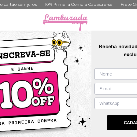
 sem juros
10% Primeira Compra Cadastre-se
Frete Grátis aci
orias
Coleções
Mais Vendidos
Guia de me
Receba novida
exclu
iste.
Talvez você se interesse pelos seguintes produtos.
CADA
DESCONTO PROGRESSIVO
DESCONTO