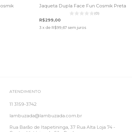
Cosmik
Jaqueta Dupla Face Fun Cosmik Preta
(0)
R$299,00
3
x de
R$99,67
sem juros
ATENDIMENTO
11 3159-3742
lambuzada@lambuzada.com.br
Rua Barão de Itapetininga, 37 Rua Alta Loja 74 -