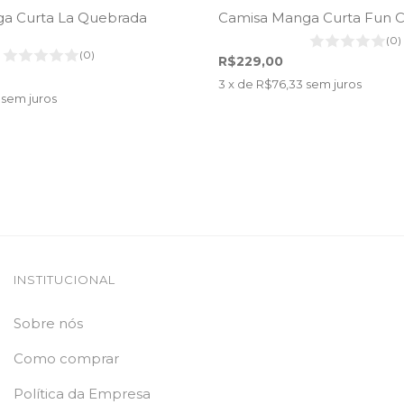
a Curta La Quebrada
Camisa Manga Curta Fun 
(0)
(0)
R$229,00
3
x de
R$76,33
sem juros
sem juros
INSTITUCIONAL
Sobre nós
Como comprar
Política da Empresa