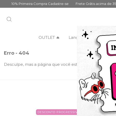
10% Primeira Compra Cadastre-se
Frete Grátis acima de 399,00
OUTLET 🔥
Lançamentos
Categ
Erro - 404
Desculpe, mas a página que você está procurando não ex
DESCONTO PROGRESSIVO