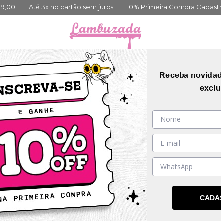
Até 3x no cartão sem juros
10% Primeira Compra Cadastre-se
orias
Coleções
Mais Vendidos
Guia de me
Receba novida
exclu
iste.
Talvez você se interesse pelos seguintes produtos.
CADA
DESCONTO PROGRESSIVO
DESCONTO