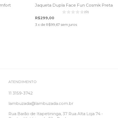
mfort
Jaqueta Dupla Face Fun Cosmik Preta
(0)
R$299,00
3
x de
R$99,67
sem juros
ATENDIMENTO
11 3159-3742
lambuzada@lambuzada.com.br
Rua Barão de Itapetininga, 37 Rua Alta Loja 74 -