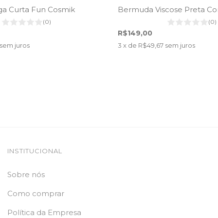
a Curta Fun Cosmik
Bermuda Viscose Preta Co
(0)
(0)
R$149,00
sem juros
3
x de
R$49,67
sem juros
INSTITUCIONAL
Sobre nós
Como comprar
Política da Empresa