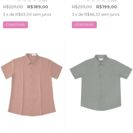
R$229,00
R$189,00
R$239,00
R$199,00
3
x de
R$63,00
sem juros
3
x de
R$66,33
sem juros
COMPRAR
COMPRAR