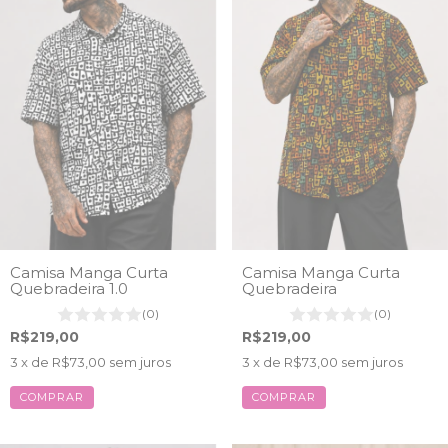
Camisa Manga Curta
Camisa Manga Curta
Quebradeira 1.0
Quebradeira
(0)
(0)
R$219,00
R$219,00
3
x de
R$73,00
sem juros
3
x de
R$73,00
sem juros
COMPRAR
COMPRAR