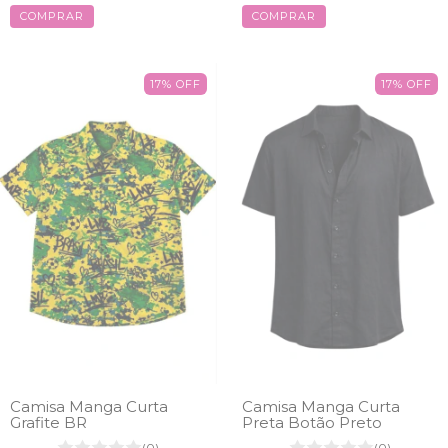
COMPRAR
COMPRAR
17
%
OFF
17
%
OFF
Camisa Manga Curta
Camisa Manga Curta
Grafite BR
Preta Botão Preto
(0)
(0)