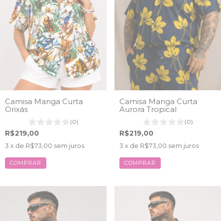
Camisa Manga Curta
Camisa Manga Curta
Orixás
Aurora Tropical
(0)
(0)
R$219,00
R$219,00
3
x de
R$73,00
sem juros
3
x de
R$73,00
sem juros
COMPRAR
COMPRAR