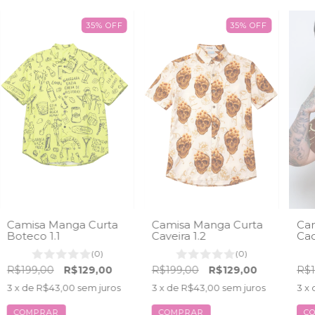
35
%
OFF
35
%
OFF
Camisa Manga Curta
Camisa Manga Curta
Cam
Boteco 1.1
Caveira 1.2
Ca
(0)
(0)
R$199,00
R$129,00
R$199,00
R$129,00
R$1
3
x de
R$43,00
sem juros
3
x de
R$43,00
sem juros
3
x 
COMPRAR
COMPRAR
C