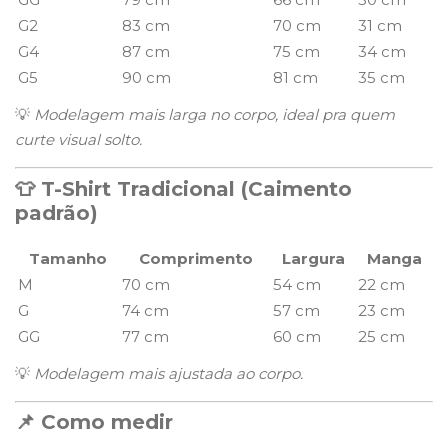
G2
83 cm
70 cm
31 cm
G4
87 cm
75 cm
34 cm
G5
90 cm
81 cm
35 cm
💡
Modelagem mais larga no corpo, ideal pra quem
curte visual solto.
👕 T-Shirt Tradicional (Caimento
padrão)
Tamanho
Comprimento
Largura
Manga
M
70 cm
54 cm
22 cm
G
74 cm
57 cm
23 cm
GG
77 cm
60 cm
25 cm
💡
Modelagem mais ajustada ao corpo.
📌 Como medir