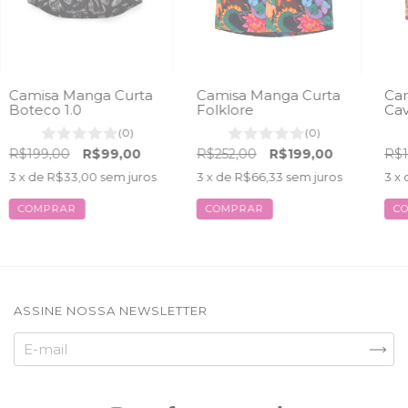
Camisa Manga Curta
Camisa Manga Curta
Cam
Boteco 1.0
Folklore
Cav
(0)
(0)
R$199,00
R$99,00
R$252,00
R$199,00
R$1
3
x de
R$33,00
sem juros
3
x de
R$66,33
sem juros
3
x 
COMPRAR
COMPRAR
C
ASSINE NOSSA NEWSLETTER