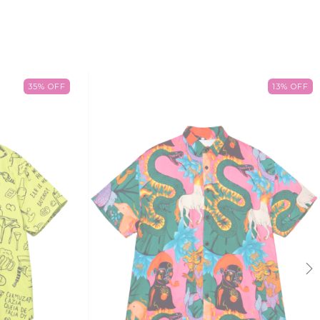
35
%
OFF
13
%
OFF