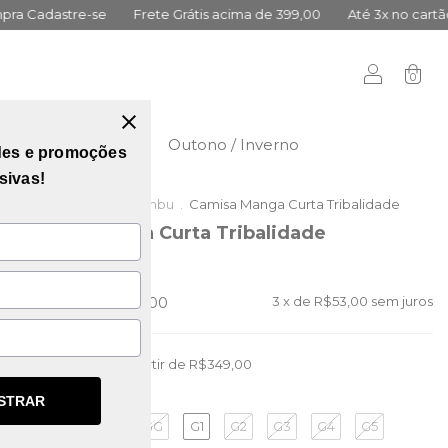
átis acima de 399,00
Até 3x no cartão sem juros
10% Primeira
0
didas
Vai Brasil
Outono / Inverno
des e promoções
sivas!
Início
.
Outlet da Lambu
.
Camisa Manga Curta Tribalidade
Camisa Manga Curta Tribalidade
(0)
R$229,00
R$159,00
3
x de
R$53,00
sem juros
Frete grátis
a partir de
R$349,00
STRAR
G
GG
G1
G2
G3
G4
G5
TAMANHO