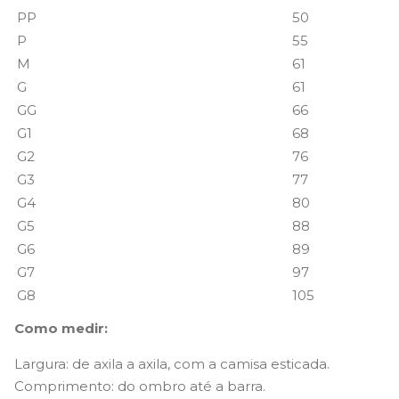
PP
50
P
55
M
61
G
61
GG
66
G1
68
G2
76
G3
77
G4
80
G5
88
G6
89
G7
97
G8
105
Como medir:
Largura: de axila a axila, com a camisa esticada.
Comprimento: do ombro até a barra.