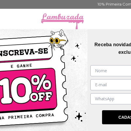
10% Primeira Compra Cadastre-se
Frete Gr
orias
Coleções
Mais Vendidos
Guia de me
Receba novida
exclu
31
%
OFF
CADA