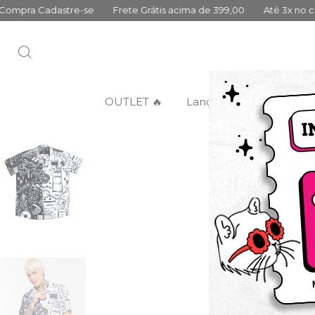
stre-se
Frete Grátis acima de 399,00
Até 3x no cartão sem jur
OUTLET 🔥
Lançamentos
Categ