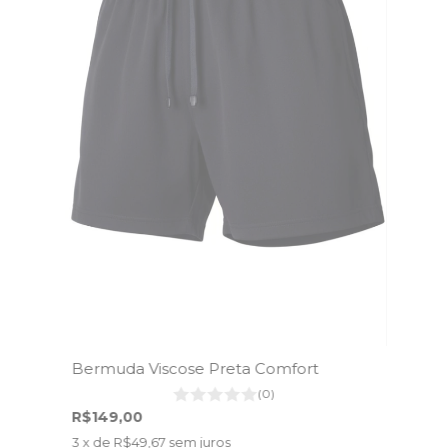
Bermuda Viscose Preta Comfort
(0)
R$149,00
3
x de
R$49,67
sem juros