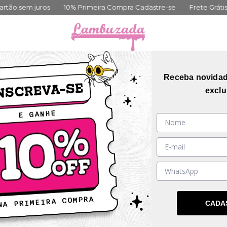
os
10% Primeira Compra Cadastre-se
Frete Grátis acima de 39
orias
Coleções
Mais Vendidos
Guia de me
Receba novida
exclu
DESCONTO PROGRESSIVO
CADA