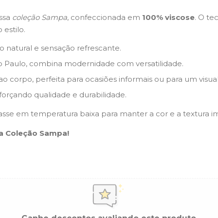
ssa
coleção Sampa
, confeccionada em
100% viscose
. O te
estilo.
o natural e sensação refrescante.
ão Paulo, combina modernidade com versatilidade.
corpo, perfeita para ocasiões informais ou para um visual
orçando qualidade e durabilidade.
sse em temperatura baixa para manter a cor e a textura i
da Coleção Sampa!