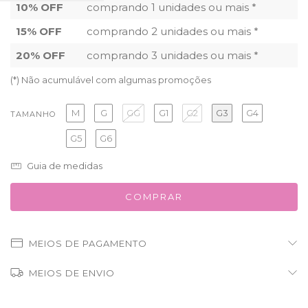
10% OFF
comprando 1 unidades ou mais *
15% OFF
comprando 2 unidades ou mais *
20% OFF
comprando 3 unidades ou mais *
(*) Não acumulável com algumas promoções
M
G
GG
G1
G2
G3
G4
TAMANHO
G5
G6
Guia de medidas
MEIOS DE PAGAMENTO
MEIOS DE ENVIO