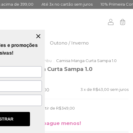
9,00
Até 3x no cartão sem juros
10% Primeira Compra Cadastr
0
didas
Vai Brasil
Outono / Inverno
des e promoções
sivas!
Início
.
Outlet da Lambu
.
Camisa Manga Curta Sampa 1.0
Camisa Manga Curta Sampa 1.0
(0)
R$199,00
R$129,00
3
x de
R$43,00
sem juros
Frete grátis
a partir de
R$349,00
STRAR
Compre mais, pague menos!