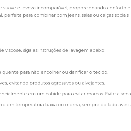
uave e leveza incomparável, proporcionando conforto e es
 perfeita para combinar com jeans, saias ou calças sociais.
e viscose, siga as instruções de lavagem abaixo:
ua quente para não encolher ou danificar o tecido.
es, evitando produtos agressivos ou alvejantes.
ncialmente em um cabide para evitar marcas. Evite a secad
rro em temperatura baixa ou morna, sempre do lado avesso