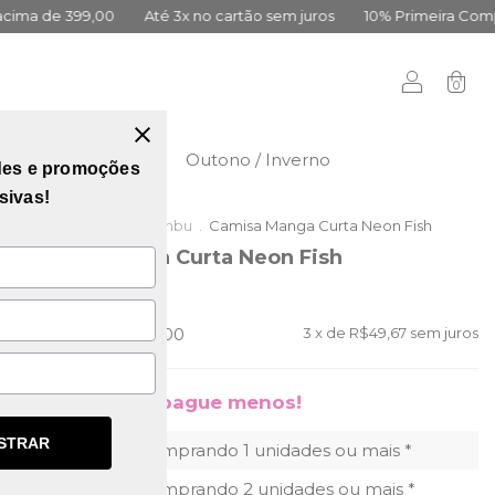
0
Até 3x no cartão sem juros
10% Primeira Compra Cadastre-s
0
didas
Vai Brasil
Outono / Inverno
des e promoções
sivas!
Início
.
Outlet da Lambu
.
Camisa Manga Curta Neon Fish
Camisa Manga Curta Neon Fish
(0)
R$199,00
R$149,00
3
x de
R$49,67
sem juros
Compre mais, pague menos!
STRAR
10% OFF
comprando 1 unidades ou mais *
15% OFF
comprando 2 unidades ou mais *