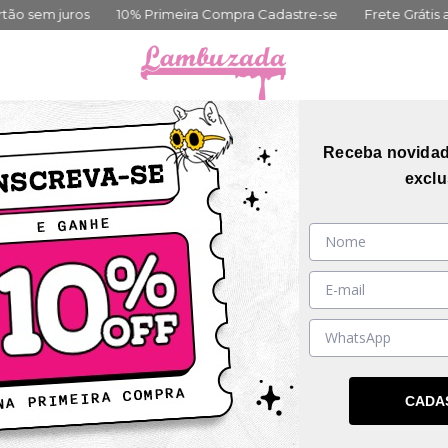
10% Primeira Compra Cadastre-se
Frete Grátis acima de 399,0
orias
Coleções
Mais Vendidos
Guia de me
Receba novida
exclu
ESGOTADO
CADA