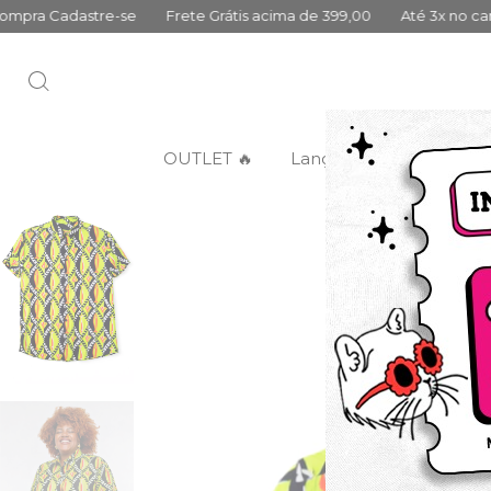
e-se
Frete Grátis acima de 399,00
Até 3x no cartão sem juros
OUTLET 🔥
Lançamentos
Categ