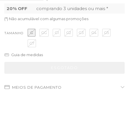
20% OFF
comprando 3 unidades ou mais *
(*) Não acumulável com algumas promoções
G
GG
G1
G2
G3
G4
G5
TAMANHO
G7
Guia de medidas
MEIOS DE PAGAMENTO