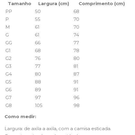
Tamanho
Largura (cm)
Comprimento (cm)
PP
50
68
P
55
70
M
61
70
G
61
74
GG
66
77
G1
68
78
G2
76
80
G3
77
81
G4
80
87
G5
88
91
G6
89
91
G7
97
96
G8
105
98
Como medir:
Largura: de axila a axila, com a camisa esticada.