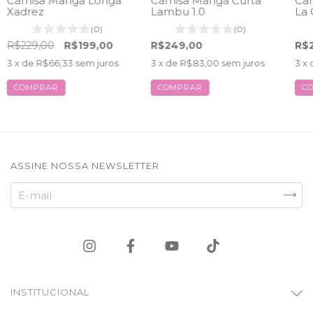
Camisa Manga Longa
Camisa Manga Curta
Cam
Xadrez
Lambu 1.0
La 
(0)
(0)
R$229,00
R$199,00
R$249,00
R$2
3
x de
R$66,33
sem juros
3
x de
R$83,00
sem juros
3
x 
COMPRAR
COMPRAR
C
ASSINE NOSSA NEWSLETTER
INSTITUCIONAL