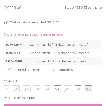
R$289,00
3
x de
R$96,33
sem juros
Frete grátis
a partir de
R$349,00
Compre mais, pague menos!
10% OFF
comprando 1 unidades ou mais *
15% OFF
comprando 2 unidades ou mais *
20% OFF
comprando 3 unidades ou mais *
(*) Não acumulável com algumas promoções
TAMANHO
M
G
GG
G1
G2
G3
G4
G5
G6
Guia de medidas