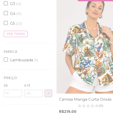
G3
(13)
G4
(13)
G5
(23)
VER TODOS
MARCA
Lambuzada
(11)
PREÇO
DE
ATÉ
Camisa Manga Curta Orixás
(0)
R$219,00