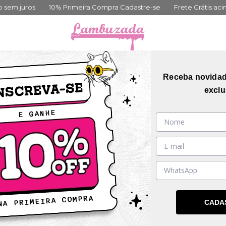
% Primeira Compra Cadastre-se
Frete Grátis acima de 399,00
orias
Coleções
Mais Vendidos
Guia de me
Receba novida
exclu
SIVO
DESCONTO PROGRESSIVO
D
CADA