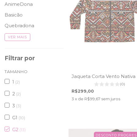
AnimeDona
Basicão
Quebradona
VER MAIS
Filtrar por
TAMANHO
Jaqueta Corta Vento Nativa
1
(2)
(0)
R$299,00
2
(2)
3
x de
R$99,67
sem juros
3
(3)
G1
(10)
G2
(13)
DESCONTO PROGRES