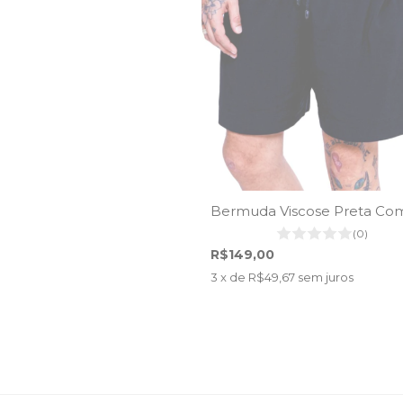
Bermuda Viscose Preta Com
(0)
R$149,00
3
x de
R$49,67
sem juros