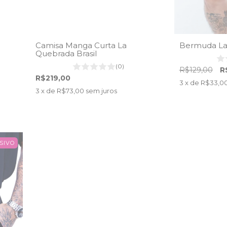
Camisa Manga Curta La
Bermuda La
Quebrada Brasil
(0)
R$129,00
R
R$219,00
3
x de
R$33,0
3
x de
R$73,00
sem juros
SIVO