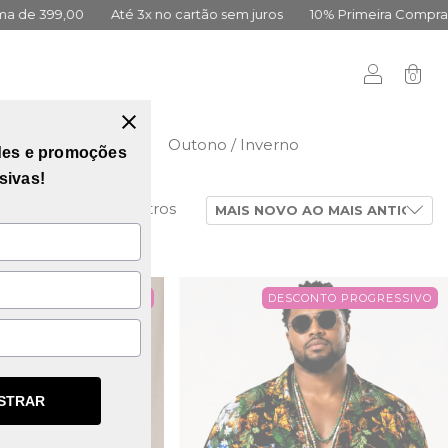
Até 3x no cartão sem juros
10% Primeira Compra Cadastre-se
0
didas
Vai Brasil
Outono / Inverno
des e promoções
sivas!
Limpar filtros
G2
ESCONTO PROGRESSIVO
DESCONTO PROGRESSIVO
STRAR