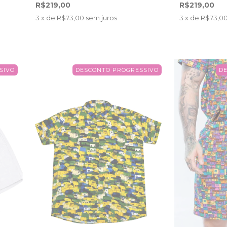
R$219,00
R$219,00
3
x de
R$73,00
sem juros
3
x de
R$73,0
SIVO
DESCONTO PROGRESSIVO
D