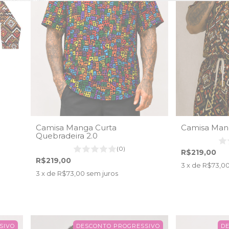
Camisa Manga Curta
Camisa Mang
Quebradeira 2.0
(0)
R$219,00
R$219,00
3
x de
R$73,0
3
x de
R$73,00
sem juros
SIVO
DESCONTO PROGRESSIVO
D