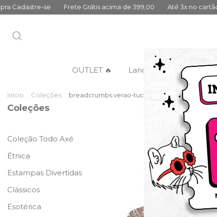
Frete Grátis acima de 399,00
Até 3x no cartão sem juros
10
OUTLET 🔥
Lançamentos
Categ
Início
.
Coleções
.
breadcrumbs.verao-tucaneiro
Coleções
Coleção Todo Axé
DESCONTO PROGRES
Étnica
Estampas Divertidas
Clássicos
Esotérica