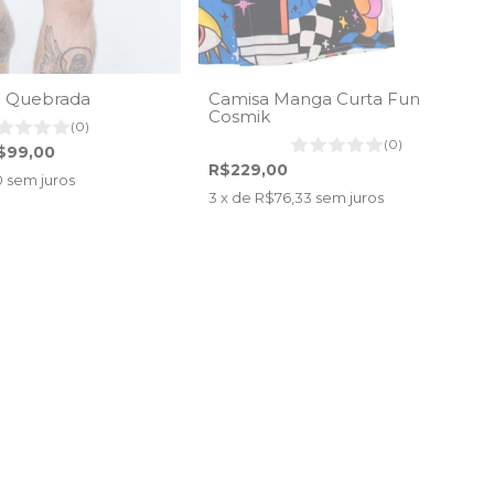
 Quebrada
Camisa Manga Curta Fun
Cosmik
(0)
(0)
$99,00
R$229,00
0
sem juros
3
x de
R$76,33
sem juros