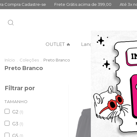
Cadastre-se
Frete Grátis acima de 399,00
Até 3x no cartão sem
OUTLET 🔥
Lançamentos
Categ
Início
.
Coleções
.
Preto Branco
Preto Branco
Filtrar por
DESCONTO PROGRES
TAMANHO
G2
(1)
G3
(1)
G5
(1)