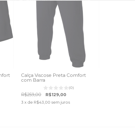
fort
Calça Viscose Preta Comfort
com Barra
(0)
R$259,00
R$129,00
3
x de
R$43,00
sem juros