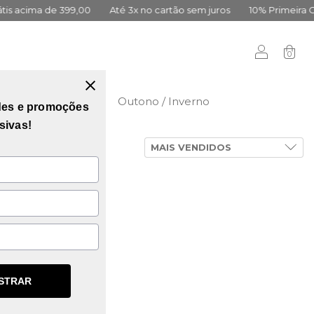
e 399,00
Até 3x no cartão sem juros
10% Primeira Compra Cad
0
didas
Vai Brasil
Outono / Inverno
des e promoções
sivas!
STRAR