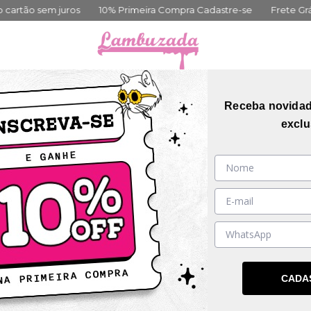
 juros
10% Primeira Compra Cadastre-se
Frete Grátis acima d
orias
Coleções
Mais Vendidos
Guia de me
Receba novida
exclu
SIVO
DESCONTO PROGRESSIVO
CADA