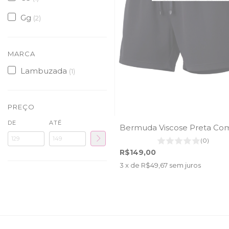
Gg
(2)
MARCA
Lambuzada
(1)
PREÇO
DE
ATÉ
Bermuda Viscose Preta Com
(0)
R$149,00
3
x de
R$49,67
sem juros