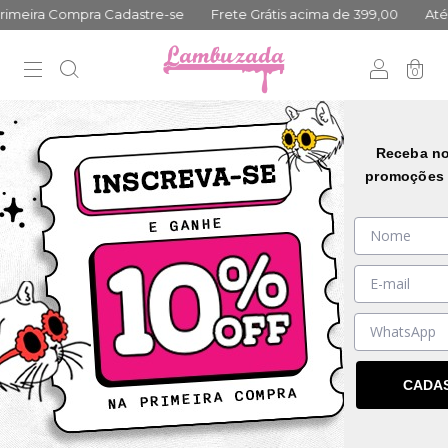
a Compra Cadastre-se
Frete Grátis acima de 399,00
Até 3x no 
0
Início
.
Coleções
.
breadcrumbs.coresdobrasil
Receba no
Coleções
FILTRAR
promoções 
Limpar filtros
G2
DESCONTO PROGRESSIVO
DESCONTO PROGRESSIVO
CADA