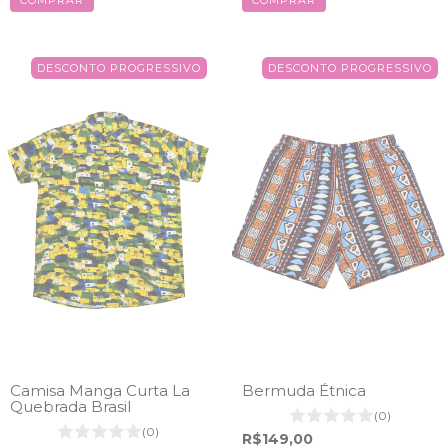
DESCONTO PROGRESSIVO
DESCONTO PROGRESSIVO
Camisa Manga Curta La
Bermuda Étnica
Quebrada Brasil
(0)
(0)
R$149,00