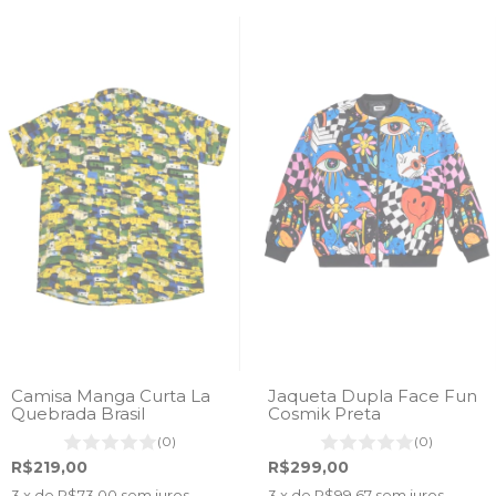
Camisa Manga Curta La
Jaqueta Dupla Face Fun
Quebrada Brasil
Cosmik Preta
(0)
(0)
R$219,00
R$299,00
3
x de
R$73,00
sem juros
3
x de
R$99,67
sem juros