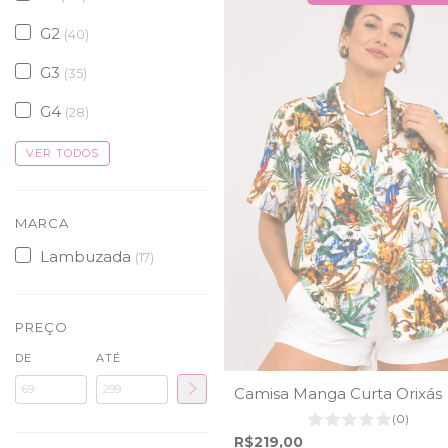
G2
(40)
G3
(35)
G4
(28)
VER TODOS
MARCA
Lambuzada
(17)
PREÇO
DE
ATÉ
Camisa Manga Curta Orixás
(0)
R$219,00