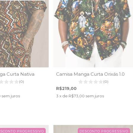
a Curta Nativa
Camisa Manga Curta Orixás 1.0
(0)
(0)
R$219,00
0
sem juros
3
x de
R$73,00
sem juros
ESCONTO PROGRESSIVO
DESCONTO PROGRESSIVO