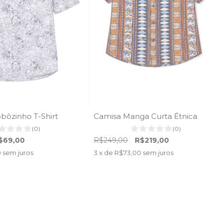
bôzinho T-Shirt
Camisa Manga Curta Étnica
(0)
(0)
$69,00
R$249,00
R$219,00
0
sem juros
3
x de
R$73,00
sem juros