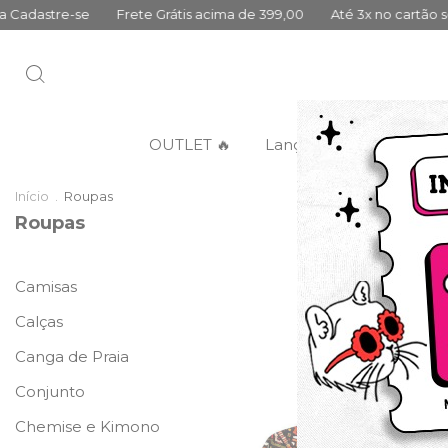
cima de 399,00
Até 3x no cartão sem juros
10% Primeira Compr
OUTLET 🔥
Lançamentos
Categ
Início
.
Roupas
Roupas
Camisas
DESCONTO PROGRES
Calças
Canga de Praia
Conjunto
Chemise e Kimono