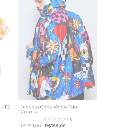
u 1.2
Jaqueta Corta Vento Fun
Cosmik
(0)
R$299,00
R$199,00