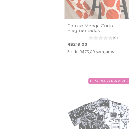
Camisa Manga Curta
Fragmentados
(0)
R$219,00
3
x de
R$73,00
sem juros
DESCONTO PROGRES