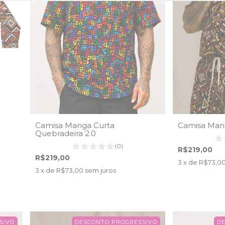
Camisa Manga Curta
Camisa Mang
Quebradeira 2.0
(0)
R$219,00
R$219,00
3
x de
R$73,0
3
x de
R$73,00
sem juros
SIVO
DESCONTO PROGRESSIVO
D