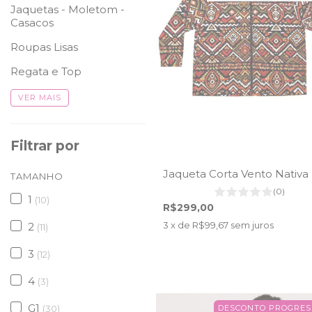
Jaquetas - Moletom -
Casacos
Roupas Lisas
Regata e Top
VER MAIS
Filtrar por
Jaqueta Corta Vento Nativa
TAMANHO
(0)
1
(10)
R$299,00
3
x de
R$99,67
sem juros
2
(11)
3
(12)
4
(3)
G1
(30)
DESCONTO PROGRES