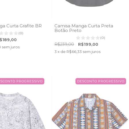
a Curta Grafite BR
Camisa Manga Curta Preta
Botão Preto
(0)
(0)
$189,00
R$239,00
R$199,00
0
sem juros
3
x de
R$66,33
sem juros
ESCONTO PROGRESSIVO
DESCONTO PROGRESSIVO